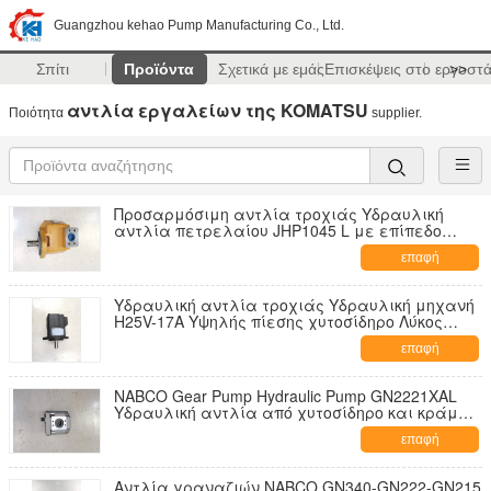
Guangzhou kehao Pump Manufacturing Co., Ltd.
Σπίτι
Προϊόντα
Σχετικά με εμάς
Επισκέψεις στο εργοστ
>>
αντλία εργαλείων της KOMATSU
Ποιότητα
supplier.
Προσαρμόσιμη αντλία τροχιάς Υδραυλική
αντλία πετρελαίου JHP1045 L με επίπεδο
κλειδί χυτοσίδηρο υλικά κράματος αλουμινίου
επαφή
Υδραυλική αντλία τροχιάς Υδραυλική μηχανή
H25V-17A Υψηλής πίεσης χυτοσίδηρο Λύκος
αλουμινίου Υδραυλική αντλία πετρελαίου
επαφή
Πηγή ισχύος Υδραυλικά εξαρτήματα Εταιρεία
προμήθειας
NABCO Gear Pump Hydraulic Pump GN2221XAL
Υδραυλική αντλία από χυτοσίδηρο και κράμα
αλουμινίου Μίνι αντλία για μηχανήματα
επαφή
κατασκευών Εργοστασιακή παροχή εγγύηση
ενός έτους
Αντλία γραναζιών NABCO GN340-GN222-GN215