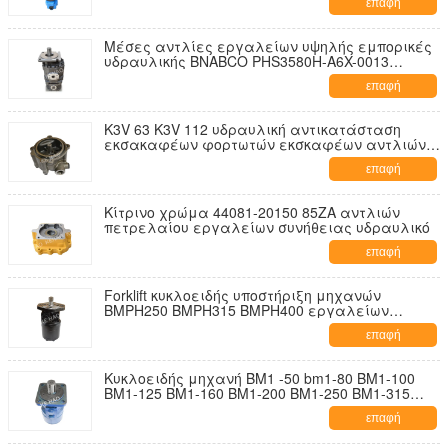
επαφή
Μέσες αντλίες εργαλείων υψηλής εμπορικές
υδραυλικής BNABCO PHS3580H-A6X-0013
NOBOKE
επαφή
K3V 63 K3V 112 υδραυλική αντικατάσταση
εκσακαφέων φορτωτών εκσκαφέων αντλιών
εργαλείων
επαφή
Κίτρινο χρώμα 44081-20150 85ZA αντλιών
πετρελαίου εργαλείων συνήθειας υδραυλικό
επαφή
Forklift κυκλοειδής υποστήριξη μηχανών
BMPH250 BMPH315 BMPH400 εργαλείων
φορτωτών
επαφή
Κυκλοειδής μηχανή BM1 -50 bm1-80 BM1-100
BM1-125 BM1-160 BM1-200 BM1-250 BM1-315
BM1-375
επαφή