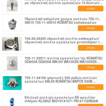
με υδραυλική αντλία γραναζιών 13 δοντιών
από χυτοσίδηρο και κράμα αλουμινίου Τριπλή
επαφή
αντλία για μηχανήματα σκυροδέματος
Υδραυλικό ασημένιο χρώμα αντλιών 705-11-
38010 705-11-40010 KOMATSU εκσακαφέων
επαφή
704-24-24420 υδραυλική αντλία εκσκαφέων/
υδραυλική αντλία εργαλείων χυτοσιδήρου της
KOMATSU
επαφή
705-11-33011 αντλία εργαλείων της KOMATSU
GD605A GD655A WA100 WA100SS WA100SSS
WA120 WA120L WR11 WR11SS
επαφή
705-11-34100 φορτωτές 530 ροδών αντλιών
εργαλείων SAL50 KOMATSU ΒΆΡΟΣ 530B:
6.981kgs
επαφή
Επιλογή αντλιών εργαλείων SS αργιλίου
σιδήρου KLD80Z B0319141071 PA1911Q3B26A