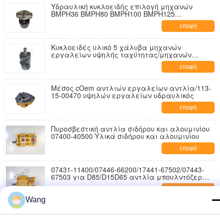
Υδραυλική κυκλοειδής επιλογή μηχανών
BMPH36 BMPH80 BMPH100 BMPH125
εργαλείων
επαφή
Κυκλοειδές υλικό 5 χάλυβα μηχανών
εργαλείων υψηλής ταχύτητας/μηχανών
εργαλείων δύναμης - 15KG
επαφή
Μέσος cOem αντλιών εργαλείων αντλία/113-
15-00470 υψηλών εργαλείων υδραυλικός
επαφή
Πυροσβεστική αντλία σιδήρου και αλουμινίου
07400-40500 Υλικά σιδήρου και αλουμινίου
επαφή
07431-11400/07446-66200/17441-67502/07443-
67503 για D85/D15D65 αντλία μπουλντόζερ
χυτοσίδηρο υδραυλικές ροές αντλίες
επαφή
Wang
JHP3166L 6T/ JHP2063L 6T Μπουλντόζα Αντλία
Χυτοσίδηρος Κράμα Αλουμινίου Υλικό