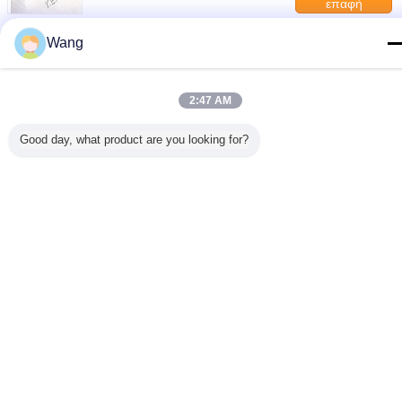
επαφή
Εξοπλισμό Κατασκευών
Βιομηχανικός υδραυλικός κινητήρας BZZ5
Wang
σειράς BZZ5-100B BZZ5-125B BZZ5-160B BZZ5-
200B BZZ5-E250B BZZ5-315B BZZ5-400B
επαφή
Υδραυλική ισχύς
2:47 AM
1 / 3
Good day, what product are you looking for?
Γλώσσα αλλαγής
Greek
Σπίτι
|
Σχετικά με εμάς
|
Επικοινωνήστε μαζί μας
|
Sitemap
|
Privacy Policy
Άποψη υπολογιστών γραφείου
Copyright © 2019 - 2026 Guangzhou kehao Pump Manufacturing Co., Ltd..
All rights reserved.