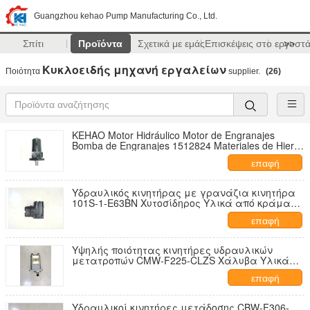
Guangzhou kehao Pump Manufacturing Co., Ltd.
Σπίτι
Προϊόντα
Σχετικά με εμάς
Επισκέψεις στο εργοστ
>>
Κυκλοειδής μηχανή εργαλείων
Ποιότητα
supplier.
(26)
KEHAO Motor Hidráulico Motor de Engranajes
Bomba de Engranajes 1512824 Materiales de Hierro
Fundido y Aleación de Aluminio Fuente de
επαφή
Alimentación Bomba de Dirección de Alto Par y Alta
Velocidad OEM
Υδραυλικός κινητήρας με γρανάζια κινητήρα
101S-1-E63BN Χυτοσίδηρος Υλικά από κράμα
αλουμινίου Πηγή ισχύος Υψηλή ροπή υψηλής
επαφή
ταχύτητας αντλία διεύθυνσης Εργοστασιακή
προμήθεια
Υψηλής ποιότητας κινητήρες υδραυλικών
μετατροπών CMW-F225-CLZS Χάλυβα Υλικά
κράματος αλουμινίου
επαφή
Υδραυλικοί κινητήρες μετάδοσης CBW-F306-