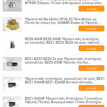
AFΦ9R Σίδηρος Υλικά από κράμα αλουμινίουl
Σειρά CBW Κινητήρες λαδιού υψηλής
επαφή
ιπποδύναμης για βιομηχανικά μηχανήματα
Εργοστασιακή προμήθεια
Υδραυλική Βαλβίδα DF32.2C Πολυβάνα με
Πίεση Λειτουργίας 200BAR Συσκευή Υψηλής
Απόδοσης Ισχύος Κινητήρα για Βαρέα
επαφή
Μηχανήματα
BZZ6-800B BZZ6-500B Υδραυλικός κινητήρας
μετατροπής BZZ1 BZZ5 BZZ6 σειράς υψηλής
πίεσης βιομηχανικής κλάσης μετατροπής
επαφή
Ελαιοκινητήρα αντικατάστασης σχεδιασμένο
για υψηλή ροπή και σταθερή χαμηλή ταχύτητα
BZZ1 BZZ5 BZZ6 Σειρά Υδραυλικός κινητήρας
γρανάζιας BZZ5-630B Υψηλής πίεσης
Βιομηχανικής κλάσης Εξαρτήματα γρανάζιας
επαφή
Αερίου Αντικατάσταση κινητήρα για
κατασκευαστικό εξοπλισμό
Υδραυλικός κινητήρας γραναζιών σειράς BZZ1
BZZ1-E400B BZZ1-E200B Αντικατάσταση
κινητήρα γραναζιού σχεδιασμένος για υψηλή
επαφή
ροπή και σταθερή απόδοση σε χαμηλές
ταχύτητες
BZZ1-E200B Υδραυλικός Κινητήρας Γρανάζων
Υψηλής Πίεσης Βιομηχανικού Τύπου Κινητήρας
Λαδιού Γρανάζων Αντικατάσταση για