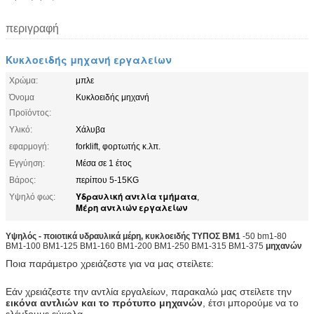
περιγραφή
Κυκλοειδής μηχανή εργαλείων
Χρώμα:
μπλε
Όνομα
Κυκλοειδής μηχανή
Προϊόντος:
Υλικό:
Χάλυβα
εφαρμογή:
forklift, φορτωτής κ.λπ.
Εγγύηση:
Μέσα σε 1 έτος
Βάρος:
περίπου 5-15KG
Υδραυλική αντλία τμήματα
Υψηλό φως:
,
Μέρη αντλιών εργαλείων
Υψηλός - ποιοτικά υδραυλικά μέρη,
κυκλοειδής
ΤΥΠΟΣ
BM1
-50 bm1-80
BM1-100 BM1-125 BM1-160 BM1-200 BM1-250 BM1-315 BM1-375
μηχανών
Ποια παράμετρο χρειάζεστε για να μας στείλετε:
Εάν χρειάζεστε την αντλία εργαλείων, παρακαλώ μας στείλετε την
εικόνα αντλιών και το πρότυπο μηχανών
, έτσι μπορούμε να το
ελέγξουμε εύκολα.