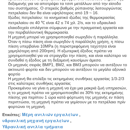
δεξαμενής για να αποτρέψει τα τσιπ μετάλλων από την είσοδο
του συστήματος. Ο στερεός βαθμός ρύπανσης λειτουργώντας
πετρελαίου δεν θα είναι υψηλότερος από 19 ~ 16.
Ιξώδες πετρελαίου: το κινηματικό ιξώδες της θερμοκρασίας
πετρελαίου σε 40 ℃ είναι 42 ≤ 74 χιλ. 2/s, και το υδραυλικό
ελαιοδοχείο επιλέγεται σύμφωνα με την πραγματική εργασία και
την περιβαλλοντική θερμοκρασία.
Η μηχανή μπορεί να χρησιμοποιηθεί σωρηδόν ή παράλληλα.
Όταν η πίσω πίεση είναι σωρηδόν ή παράλληλη χρήση, η πίσω
πίεση υπερβαίνει 10MPa (η περιστρεφόμενη ταχύτητα είναι
χαμηλότερη από 200rpm). Η εξωτερική έξοδος πρέπει να
χρησιμοποιηθεί για να στραγγίξει την πίεση, και είναι καλύτερο να
συνδεθεί η έξοδος με τη δεξαμενή καυσίμων άμεσα.
Οι μηχανές σειράς BMP1, BM2, και BM3 μπορούν να αντέξουν το
ακτινωτό φορτίο και δεν μπορούν να αντέξουν το μεγάλο αξονικό
φορτίο
Η μηχανή θα επιλέξει τις εκτιμημένες συνθήκες εργασίας 1/3-2/3
στις καλύτερες συνθήκες εργασίας
Προκειμένου να γίνει η μηχανή να έχει μια μακριά ζωή υπηρεσιών,
η το μηχανή πρέπει να χρησιμοποιηθεί σε 30% της εκτιμημένης
πίεσης για περίπου 1 ώρα κατά φόρτωση της μηχανής εν πάση
περιπτώσει, τη μηχανή πρέπει να γεμίσουν με το πετρέλαιο πρίν
φορτώνει τη μηχανή.
Μέρη αντλιών εργαλείων
Ετικέττες:
,
υδραυλική μηχανή εργαλείων
,
Υδραυλική αντλία τμήματα