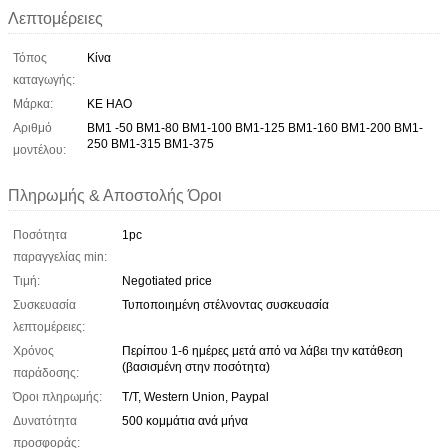
Λεπτομέρειες
Τόπος
Κίνα
καταγωγής:
Μάρκα:
KE HAO
Αριθμό
BM1 -50 BM1-80 BM1-100 BM1-125 BM1-160 BM1-200 BM1-
250 BM1-315 BM1-375
μοντέλου:
Πληρωμής & Αποστολής Όροι
Ποσότητα
1pc
παραγγελίας min:
Τιμή:
Negotiated price
Συσκευασία
Τυποποιημένη στέλνοντας συσκευασία
λεπτομέρειες:
Χρόνος
Περίπου 1-6 ημέρες μετά από να λάβει την κατάθεση
(βασισμένη στην ποσότητα)
παράδοσης:
Όροι πληρωμής:
T/T, Western Union, Paypal
Δυνατότητα
500 κομμάτια ανά μήνα
προσφοράς: