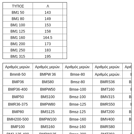
ΤΥΠΟΣ
Λ
L1
BM1 50
143
10
BM1 80
149
16
BM1 100
153
20
BM1 125
158
25
BM1 160
164.5
30.5
BM1 200
173
38.1
BM1 250
183
50
BM1 315
195
62
BM1 375
207
74
Αριθμός μερών.
Αριθμός μερών.
Αριθμός μερών.
Αριθμός μερών.
Αριθμ
Bmm8-50
BMPW 36
Bmse-80
Αριθμός μερών.
B
BMP36
BMS80
Bmsz-80
BMRS36
BM
BMP36-400
BMPW50
Bmse-100
BMT160
B
BMP50
BMS100
Bmsz-100
BMV315
BM
BMR36-375
BMPW80
Bmse-125
BMRS50
B
BMP80
BMS125
Bmsz-125
BMT200
BM
BMH200-500
BMPW100
Bmse-160
BMV400
BM
BMP100
BMS160
Bmsz-160
BMRS80