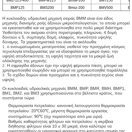
BM2-125-400
BMPW125
Bmse-200
BMT250
B
BMP125
BMS200
Bmsz-200
BMV500
B
Η κυκλοειδής υδραυλική μηχανή σειράς BMM είναι ένα είδος
μηχανής διανομής ροής άξονων μικροϋπολογιστών, το οποίο μπορεί
να εγκατασταθεί και να χρησιμοποιηθεί στο πολύ μικρό διάστημα.
Υιοθετήστε τον ακέραιο στάτη περιστροφής πληρώνει, 4 δομή
δοντιών ≤ 5, συμπαγής δομή, ελαφρύς, πυκνότητα υψηλής
δύναμης. Τα χαρακτηριστικά του είναι τα ακόλουθα:
ο ενσωματωμένος μετατροπέας υιοθετεί την προηγμένη κόσμος
1 .
τεχνολογία επεξεργασίας για να εξασφαλίσει το μικρό όγκο, την
υψηλή αποδοτικότητα, τη υψηλή ταχύτητα και τα μακρά ζωή
ολόκληρης της μηχανής.
Η σφραγίδα άξονων έχει την υψηλή φέρουσα πίεση, μπορεί να
2 .
χρησιμοποιηθεί σωρηδόν και μπορεί να χρησιμοποιηθεί παράλληλα.
Το σχέδιο δομών είναι προηγμένο και η πυκνότητα ισχύος είναι
3 .
υψηλή.
Οι κυκλοειδείς υδραυλικές μηχανές BMM, BMP, BMR, BMH, BMP1,
BM1, BM2, και BM3 χρησιμοποιούνται στο βέλτιστο κράτος, που
συστήνεται τώρα:
Θερμοκρασία πετρελαίου: κανονική λειτουργούσα θερμοκρασία
πετρελαίου: 20℃60℃, μέγιστη θερμοκρασία εργασίας
συστημάτων: 90℃ (όχι περισσότερο από μια ώρα).
Βαθμός καθαρότητας φίλτρων και πετρελαίου: η ακρίβεια
διήθησης φίλτρων είναι 10 ≤ 30 μικρά, είναι καλύτερο να
εγκατασταθούν οι μαγνητικοί φραγμοί στο κατώτατο σημείο της