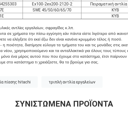
44255303
Ex100-2ex200-2120-2
Πειραματική αντλία 
7E
SWE 45/50/60/65/70
KYB
1E
KYB
λικές αντλίες εργαλείων, σφραγίδες κ.λπ.
α σε χρήματα την πίσω εγγύηση εάν πάντα είστε λιγότερο από ικανοπ
τε να ελέγξετε ότι εκεί έξω δεν είναι κανένα κρυμμένο τέλος ή ποσό.
 η ποιότητα, διατίμησε εύλογα τα τμήματα του και τις μονάδες στις εκ
 νέου, χρησιμοποιούμενο και τα ανταλλακτικά για όλους τους τύπους 
 μόνο ένα μέρος αυτού που που έχουμε στο κατάστημα, έτσι παίρνουν
με στο κατάστημα τι χρειάζεστε, θα το βρούμε για σας.
ία πίεσης hitachi
τριπλή αντλία εργαλείων
ΣΥΝΙΣΤΏΜΕΝΑ ΠΡΟΪΌΝΤΑ