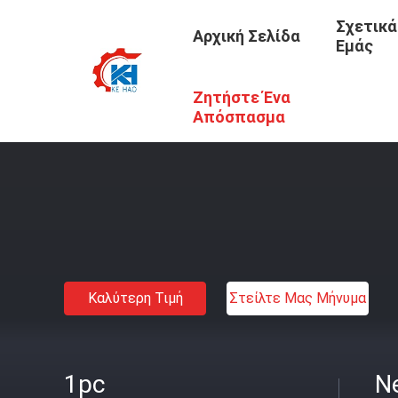
Σχετικά
Αρχική Σελίδα
Εμάς
Ζητήστε Ένα
Αρχική Σελίδα
/
Προϊόντα
/
HITACHI Αντλία Εργαλείων
/
Απόσπασμα
Καλύτερη Τιμή
Στείλτε Μας Μήνυμα
1pc
Ne