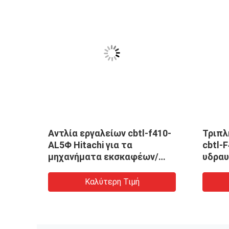
κή
Αντλία εργαλείων cbtl-f410-
Τριπλ
AL5Φ Hitachi για τα
cbtl-
μηχανήματα εκσκαφέων/
υδραυ
κατασκευής
επί π
Καλύτερη Τιμή