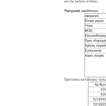
και της εικόνας αντλιών,
Περιγραφή προϊόντων:
εφαρμογή
Όνομα μερών
Υλικό
MOQ
Εξουσιοδότηση
Όρος πληρωμή
Χρόνος παράδ
Συσκευασία
κύριες αγορές
Πρότυπος κατάλογος τύπω
Αριθμό
K3
K3
9218993
921800