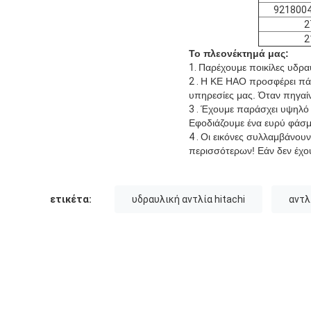
921800
2
2
Το πλεονέκτημά μας:
1.
Παρέχουμε ποικίλες υδραυ
2 .
Η KE HAO προσφέρει πάντ
υπηρεσίες μας. Όταν πηγαίνε
3 .
Έχουμε παράσχει υψηλό -
Εφοδιάζουμε ένα ευρύ φάσμα
4 .
Οι εικόνες συλλαμβάνουν
περισσότερων! Εάν δεν έχου
ετικέτα:
υδραυλική αντλία hitachi
αντλ