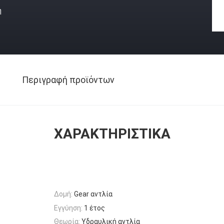
ή
Περιγραφή προϊόντων
ΧΑΡΑΚΤΗΡΙΣΤΙΚΆ
Δομή:
Gear αντλία
Εγγύηση:
1 έτος
Θεωρία:
Υδραυλική αντλία