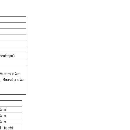
οσότητα)
Austra κ.λπ.
, Βιετνάμ κ.λπ.
λία
λία
λία
Hitachi