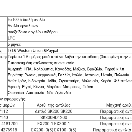
Ex100-5 διπλή αντλία
Αντλία εργαλείων
ανοξείδωτο αργιλίου σιδήρου
1PC
6 μήνες
ς
T/T& Western Union &Paypal
οσης
Περίπου 1-6 ημέρες μετά από να λάβει την κατάθεση (βασισμένη στην π
Τυποποιημένη στέλνοντας συσκευασία
Αμερική: ΗΠΑ, Κολούμπια, Καναδάς, Μεξικό, Βραζιλία, Περού κ.λπ.
Ευρώπη: Ρωσία, γερμανικά, Γαλλία, Ιταλία, Ισπανία, Ukrain, Πολωνία, 
Ασία: Ιράν, Ινδονησία, Ινδία, Σιγκαπούρη, Μαλαισία, Κορέα, Φιλιππίνες
Αφρική: Ejypt, Κένυα, Μαρόκο, Μαυρίκιος, Γκάνα
Oceanica: Αυστραλία, Νέα Ζηλανδία
ν εφαρμογής:
ς μερών.
Αριθ. της αντλίας
Μηχανή αριθ.
V112
Διπλό SK200 SK220
Πειραματική αντ
V140
SK300HD1200
Πειραματική αντ
 4181700
EX200-1 EX300-1
Πειραματική αντ
54276918
EX200- 3(5) EX100- 3(5)
Πειραματική αντλία 