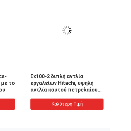
cs-
Ex100-2 διπλή αντλία
 με το
εργαλείων Hitachi, υψηλή
ου
αντλία καυτού πετρελαίου
εργαλείων ιξώδους
Καλύτερη Τιμή