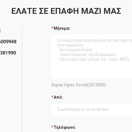
ΕΛΆΤΕ ΣΕ ΕΠΑΦΉ ΜΑΖΊ ΜΑΣ
Μήνυμα:
z
6009948
2381990
Χαρακτήρες Λοιπά(
20
/3000)
Από:
Τηλέφωνο: