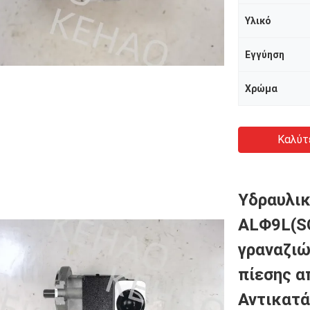
Υλικό
Εγγύηση
Χρώμα
Καλύτ
Υδραυλικ
ALΦ9L(SG
γραναζιώ
πίεσης α
Αντικατ