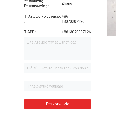
Υπεύθυνος
Zhang
Επικοινωνίας :
Τηλεφωνικό νούμερο
+86
:
13070207126
ΤιAPP :
+8613070207126
Επικοινωνία