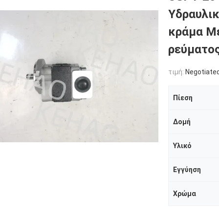
Υδραυλικ
κράμα Μέ
ρεύματος
τιμή:
Negotiated
Πίεση
Δομή
Υλικό
Εγγύηση
Χρώμα