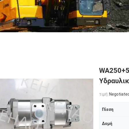
WA250+5
Υδραυλικ
τιμή:
Negotiated
Πίεση
Δομή