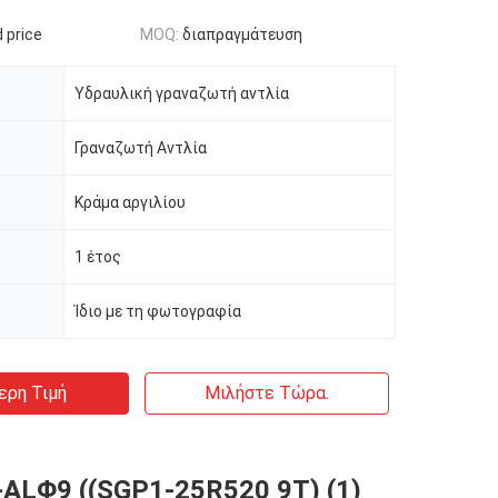
 price
MOQ:
διαπραγμάτευση
Υδραυλική γραναζωτή αντλία
Γραναζωτή Αντλία
Κράμα αργιλίου
1 έτος
Ίδιο με τη φωτογραφία
ερη Τιμή
Μιλήστε Τώρα.
ALΦ9 ((SGP1-25R520 9T) (1)