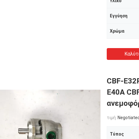
Υλικό
Εγγύηση
Χρώμα
Καλύτ
CBF-E32
E40A CBF
ανεμοφό
τιμή:
Negotiated
Τύπος