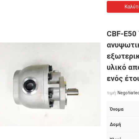
Καλύτ
CBF-E50 
ανυψωτικ
εξωτερικ
υλικό απ
ενός έτο
τιμή:
Negotiated
Όνομα
Δομή