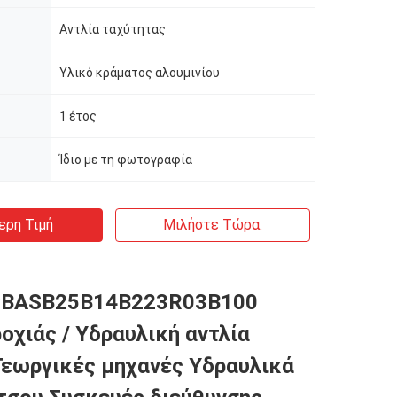
Αντλία ταχύτητας
Υλικό κράματος αλουμινίου
1 έτος
Ίδιο με τη φωτογραφία
ερη Τιμή
Μιλήστε Τώρα.
BASB25B14B223R03B100
ροχιάς / Υδραυλική αντλία
Γεωργικές μηχανές Υδραυλικά