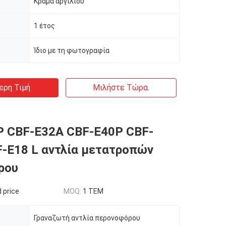
Κράμα αργιλίου
1 έτος
Ίδιο με τη φωτογραφία
ερη Τιμή
Μιλήστε Τώρα.
P CBF-E32A CBF-E40P CBF-
-E18 L αντλία μετατροπών
ρου
 price
MOQ:
1 ΤΕΜ
Γραναζωτή αντλία περονοφόρου