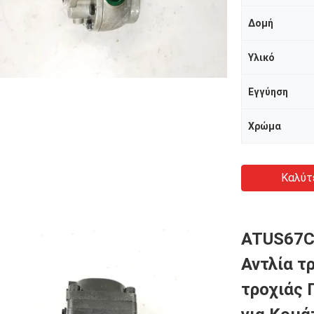
Δομή
Υλικό
Εγγύηση
Χρώμα
Καλύτ
ATUS67C
Αντλία τ
τροχιάς 