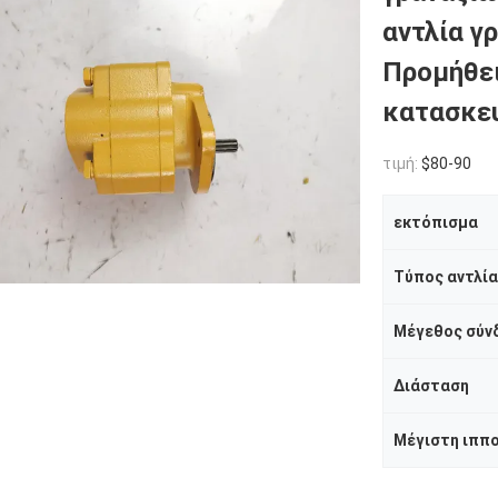
αντλία γ
Προμήθε
κατασκε
τιμή:
$80-90
εκτόπισμα
Τύπος αντλί
Μέγεθος σύν
Διάσταση
Μέγιστη ιππ