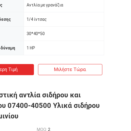
ας
Αντλία με γρανάζια
δεσης
1/4 ίντσας
30*40*50
οδύναμη
1 HP
ερη Τιμή
Μιλήστε Τώρα.
τική αντλία σιδήρου και
ου 07400-40500 Υλικά σιδήρου
μινίου
MOQ:
2