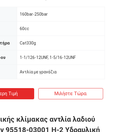
160bar-250bar
60cc
ητήρα
Cat330g
δου
1-1/126-12UNF, 1-5/16-12UNF
Αντλία με γρανάζια
ερη Τιμή
Μιλήστε Τώρα.
ικής κλίμακας αντλία λαδιού
ν 95518-03001 H-2 Υδραυλική