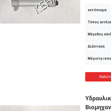
εκτόπισμα
Τύπος αντλί
Μέγεθος σύν
Διάσταση
Μέγιστη ιππ
Καλύτ
Υδραυλικ
Βιομηχαν