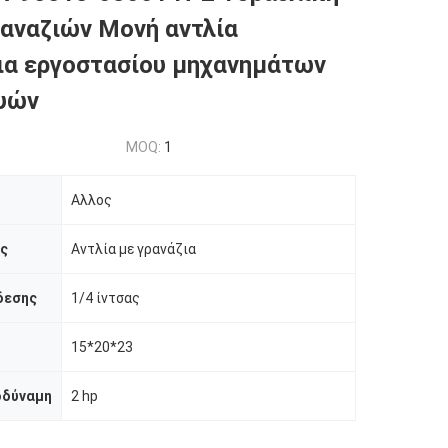
ραναζιών Μονή αντλία
ια εργοστασίου μηχανημάτων
υών
MOQ:
1
Αλλος
ας
Αντλία με γρανάζια
δεσης
1/4 ίντσας
15*20*23
οδύναμη
2 hp