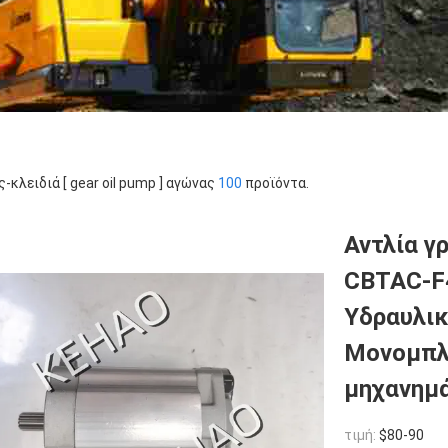
ς-κλειδιά [ gear oil pump ] αγώνας
100
προϊόντα.
Αντλία γ
CBTAC-F
Υδραυλικ
Μονομπλ
μηχανημ
τιμή:
$80-90