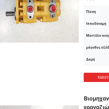
Πίεση
Ιπποδύναμη
Μοντέλο κιν
μέγεθος εξό
Δομή
Καλύτ
Βιομηχαν
γραναζιώ