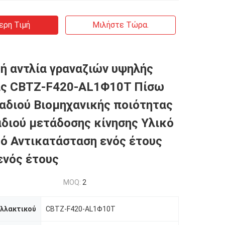
ερη Τιμή
Μιλήστε Τώρα.
ή αντλία γραναζιών υψηλής
ας CBTZ-F420-AL1Φ10T Πίσω
αδιού Βιομηχανικής ποιότητας
αδιού μετάδοσης κίνησης Υλικό
ό Αντικατάσταση ενός έτους
ενός έτους
MOQ:
2
αλλακτικού
CBTZ-F420-AL1Φ10T