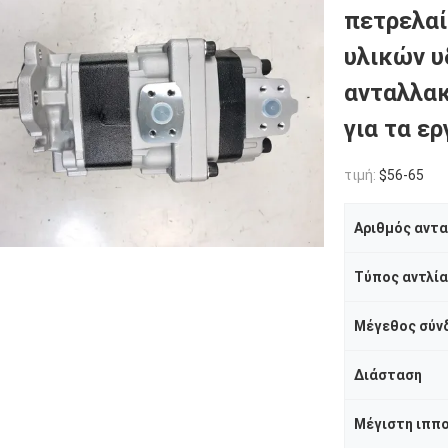
πετρελαί
υλικών 
ανταλλακ
για τα ερ
τιμή:
$56-65
Αριθμός αντ
Τύπος αντλί
Μέγεθος σύν
Διάσταση
Μέγιστη ιππ