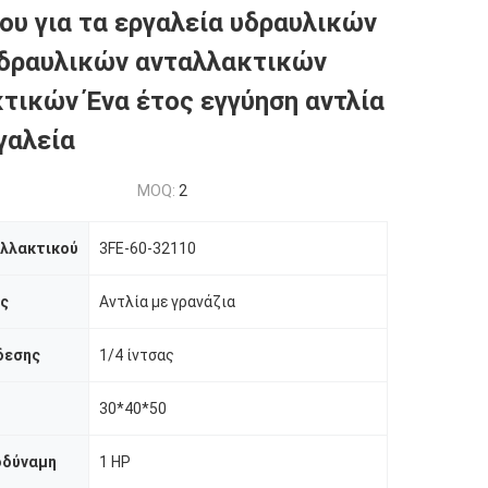
ου για τα εργαλεία υδραυλικών
υδραυλικών ανταλλακτικών
τικών Ένα έτος εγγύηση αντλία
γαλεία
MOQ:
2
αλλακτικού
3FE-60-32110
ας
Αντλία με γρανάζια
δεσης
1/4 ίντσας
30*40*50
οδύναμη
1 HP