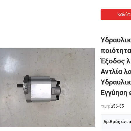
Καλύτ
Υδραυλικ
ποιότητ
Έξοδος λ
Αντλία λ
Υδραυλικ
Εγγύηση 
τιμή:
$56-65
Αριθμός αντ