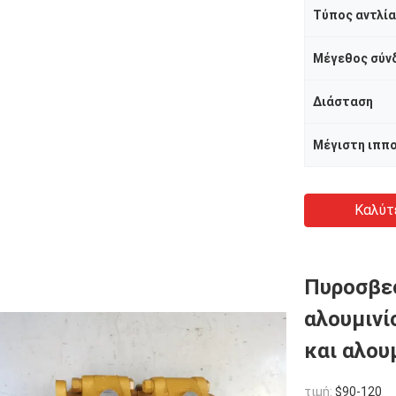
Τύπος αντλί
Μέγεθος σύν
Διάσταση
Μέγιστη ιππ
Καλύτ
Πυροσβεσ
αλουμινί
και αλου
τιμή:
$90-120