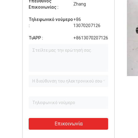
Υπεύθυνος
Zhang
Επικοινωνίας :
Τηλεφωνικό νούμερο
+86
:
13070207126
ΤιAPP :
+8613070207126
Επικοινωνία