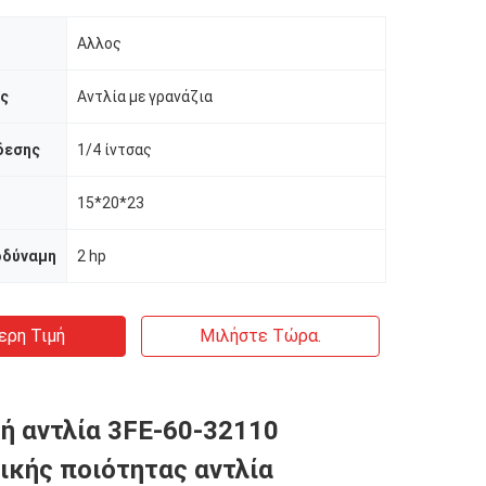
Αλλος
ας
Αντλία με γρανάζια
δεσης
1/4 ίντσας
15*20*23
οδύναμη
2 hp
ερη Τιμή
Μιλήστε Τώρα.
ή αντλία 3FE-60-32110
ικής ποιότητας αντλία