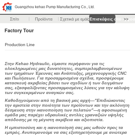
Guangzhou kehao Pump Manufacturing Co., Ltd.
Σπίτι
Προϊόντα
Σχετικά με εμάς
Επισκέψεις στο εργο
>>
Factory Tour
Production Line
Στην Kehao Hydraulic, είμαστε περήφανοι για τις
ολοκληρωμένες μας δυνατότητες, συμπεριλαμβανομένων
των τμημάτων Έρευνας και Ανάπτυξης, μηχανουργικής CNC
και Πωλήσεων. Για προσαρμοσμένα σχέδια, προσφέρουμε
κατασκευή ακριβείας βάσει των σχεδίων ή των δειγμάτων
σας, εξασφαλίζοντας προσαρμοσμένες λύσεις για την κάλυψη
των συγκεκριμένων αναγκών σας.
Καθοδηγούμενοι από τη βασική μας αρχή—"Επιδιώκοντας
την αριστεία στην ποιότητα των προϊόντων και την ακλόνητη
δέσμευση στην ικανοποίηση των πελατών"—η αφοσιωμένη
ομάδα μας παρέχει υδραυλικές αντλίες γραναζιών υψηλής
απόδοσης με τη μέγιστη ακρίβεια και αξιοπιστία.
Η εμπιστοσύνη και η ικανοποίησή σας μας ωθούν προς τα
εμπρός. Ανυπομονούμε να σας εξυπηρετήσουμε με ανώτερα