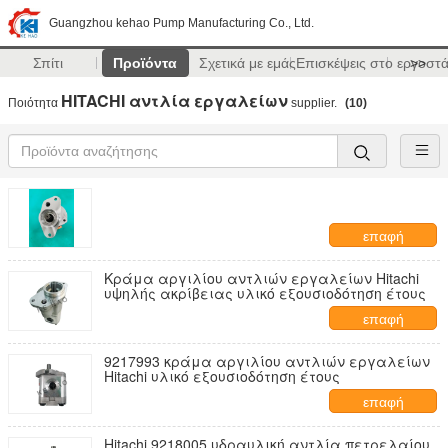
Guangzhou kehao Pump Manufacturing Co., Ltd.
Σπίτι
Προϊόντα
Σχετικά με εμάς
Επισκέψεις στο εργοστ
>>
HITACHI αντλία εργαλείων
Ποιότητα
supplier.
(10)
επαφή
Κράμα αργιλίου αντλιών εργαλείων Hitachi
υψηλής ακρίβειας υλικό εξουσιοδότηση έτους
επαφή
9217993 κράμα αργιλίου αντλιών εργαλείων
Hitachi υλικό εξουσιοδότηση έτους
επαφή
Hitachi 9218005 υδραυλική αντλία πετρελαίου