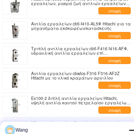
εργαλείων, μακρά ζωή αντλιών εργαλείων
χυτοσιδήρου
επαφή
Αντλία εργαλείων cbtl-f410-AL5Φ Hitachi για τα
μηχανήματα εκσκαφέων/κατασκευής
επαφή
Τριπλή αντλία εργαλείων cbtl-F416 f416-AFΦ,
υδραυλική αντλία εργαλείων επί
παραγγελία
επαφή
Αντλία εργαλείων cbwlcs-F316 F316-AF2Z
Hitachi με το υλικό κραμάτων αργιλίου
επαφή
Ex100-2 διπλή αντλία εργαλείων Hitachi,
υψηλή αντλία καυτού πετρελαίου εργαλείων
ιξώδους
επαφή
Υδραυλική αντλία cOem Hitachi/ανθεκτική
αντλία πίεσης Hitachi χαμηλού θορύβου
Wang