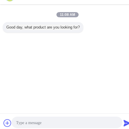
επαφή
11:08 AM
επαφή
Good day, what product are you looking for?
Γλώσσα αλλαγής
Greek
Σπίτι
|
Σχετικά με εμάς
|
Επικοινωνήστε μαζί μας
|
Sitemap
|
Privacy Policy
Άποψη υπολογιστών γραφείου
Copyright © 2019 - 2026 Guangzhou kehao Pump Manufacturing Co., Ltd..
All rights reserved.
συζήτηση
Ζητήστε ένα