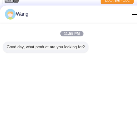
Ερώτηση τώρα
Υδραυλική αντλία εργαλείων της KOMATSU
Wang
Ερώτηση τώρα
11:55 PM
1 / 10
Good day, what product are you looking for?
Γλώσσα αλλαγής
Greek
Σπίτι
|
Σχετικά με εμάς
|
Επικοινωνήστε μαζί μας
|
Sitemap
|
Privacy Policy
Άποψη υπολογιστών γραφείου
Copyright © 2019 - 2026 Guangzhou kehao Pump Manufacturing Co., Ltd..
All rights reserved.