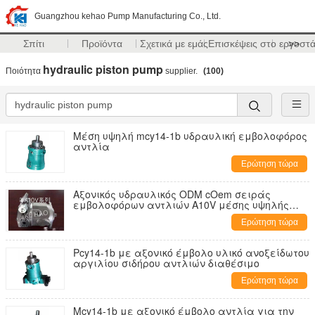
Guangzhou kehao Pump Manufacturing Co., Ltd.
Σπίτι
Προϊόντα
Σχετικά με εμάς
Επισκέψεις στο εργοστ
>>
hydraulic piston pump
Ποιότητα
supplier.
(100)
Μέση υψηλή mcy14-1b υδραυλική εμβολοφόρος
αντλία
Ερώτηση τώρα
Αξονικός υδραυλικός ODM cOem σειράς
εμβολοφόρων αντλιών A10V μέσης υψηλής
πίεσης
Ερώτηση τώρα
Pcy14-1b με αξονικό έμβολο υλικό ανοξείδωτου
αργιλίου σιδήρου αντλιών διαθέσιμο
Ερώτηση τώρα
Mcy14-1b με αξονικό έμβολο αντλία για την