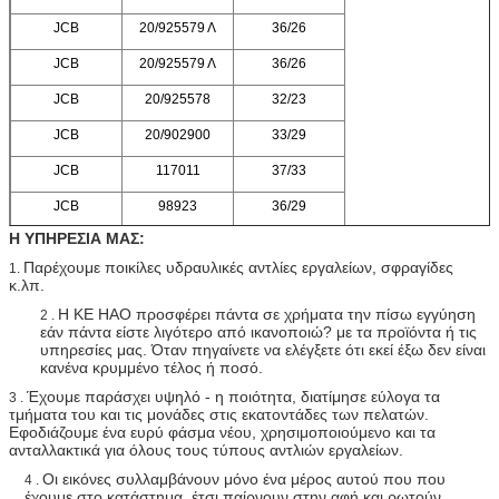
JCB
20/925579 Λ
36/26
JCB
20/925579 Λ
36/26
JCB
20/925578
32/23
JCB
20/902900
33/29
JCB
117011
37/33
JCB
98923
36/29
Η ΥΠΗΡΕΣΙΑ ΜΑΣ:
Παρέχουμε ποικίλες υδραυλικές αντλίες εργαλείων, σφραγίδες
1.
κ.λπ.
Η KE HAO προσφέρει πάντα σε χρήματα την πίσω εγγύηση
2 .
εάν πάντα είστε λιγότερο από ικανοποιώ? με τα προϊόντα ή τις
υπηρεσίες μας. Όταν πηγαίνετε να ελέγξετε ότι εκεί έξω δεν είναι
κανένα κρυμμένο τέλος ή ποσό.
Έχουμε παράσχει υψηλό - η ποιότητα, διατίμησε εύλογα τα
3 .
τμήματα του και τις μονάδες στις εκατοντάδες των πελατών.
Εφοδιάζουμε ένα ευρύ φάσμα νέου, χρησιμοποιούμενο και τα
ανταλλακτικά για όλους τους τύπους αντλιών εργαλείων.
Οι εικόνες συλλαμβάνουν μόνο ένα μέρος αυτού που που
4 .
έχουμε στο κατάστημα, έτσι παίρνουν στην αφή και ρωτούν