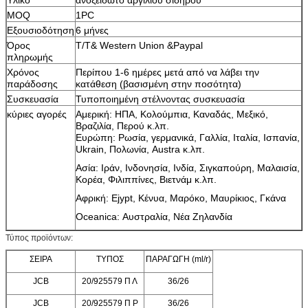
MOQ
1PC
Εξουσιοδότηση
6 μήνες
Όρος
T/T& Western Union &Paypal
πληρωμής
Χρόνος
Περίπου 1-6 ημέρες μετά από να λάβει την
παράδοσης
κατάθεση (βασισμένη στην ποσότητα)
Συσκευασία
Τυποποιημένη στέλνοντας συσκευασία
κύριες αγορές
Αμερική: ΗΠΑ, Κολούμπια, Καναδάς, Μεξικό,
Βραζιλία, Περού κ.λπ.
Ευρώπη: Ρωσία, γερμανικά, Γαλλία, Ιταλία, Ισπανία,
Ukrain, Πολωνία, Austra κ.λπ.
Ασία: Ιράν, Ινδονησία, Ινδία, Σιγκαπούρη, Μαλαισία,
Κορέα, Φιλιππίνες, Βιετνάμ κ.λπ.
Αφρική: Ejypt, Κένυα, Μαρόκο, Μαυρίκιος, Γκάνα
Oceanica: Αυστραλία, Νέα Ζηλανδία
Τύπος προϊόντων:
ΣΕΙΡΑ
ΤΥΠΟΣ
ΠΑΡΑΓΩΓΗ (ml/r)
JCB
20/925579 Π Λ
36/26
JCB
20/925579 Π Ρ
36/26