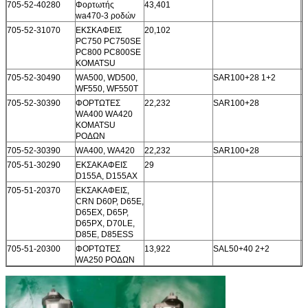
705-52-40280
Φορτωτής
43,401
wa470-3 ροδών
705-52-31070
ΕΚΣΚΑΦΕΙΣ
20,102
PC750 PC750SE
PC800 PC800SE
KOMATSU
705-52-30490
WA500, WD500,
SAR100+28 1+2
WF550, WF550T
705-52-30390
ΦΟΡΤΩΤΕΣ
22,232
SAR100+28
WA400 WA420
KOMATSU
ΡΟΔΩΝ
705-52-30390
WA400, WA420
22,232
SAR100+28
705-51-30290
ΕΚΣΑΚΑΦΕΙΣ
29
D155A, D155AX
705-51-20370
ΕΚΣΑΚΑΦΕΙΣ,
CRN D60P, D65E,
D65EX, D65P,
D65PX, D70LE,
D85E, D85ESS
705-51-20300
ΦΟΡΤΩΤΕΣ
13,922
SAL50+40 2+2
WA250 ΡΟΔΩΝ