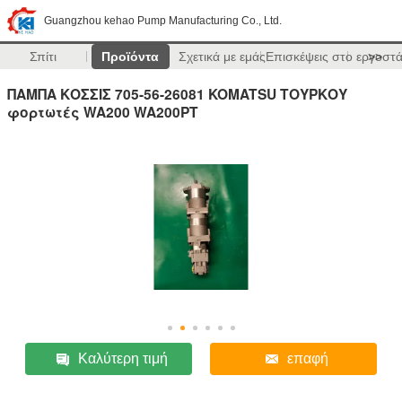
Guangzhou kehao Pump Manufacturing Co., Ltd.
Σπίτι
Προϊόντα
Σχετικά με εμάς
Επισκέψεις στο εργοστ
>>
ΠΑΜΠΑ ΚΟΣΣΙΣ 705-56-26081 KOMATSU ΤΟΥΡΚΟΥ
φορτωτές WA200 WA200PT
Καλύτερη τιμή
επαφή