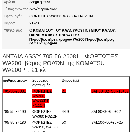
Χρώμα:
Ασήμι ή άλλα
Τύπος αντλιών:
Αντλία εργαλείων
Εφαρμογή:
ΦΟΡΤΩΤΕΣ WA200, WA200PT ΡΟΔΩΝ
Βάρος:
21kgs
Ο ΚΟΜΑΤΣΟΥ ΤΟΥ ΚΑΛΟΥΛΟΥ ΠΟΥΜΠΟΥ ΚΑΛΟΥ
Υψηλό φως:
,
ΠΑΡΑΓΜΑΤΙΚΟΣ ΤΡΑΒΑΣΤΗΣ
,
Πυροσβεστήρες τροχών WA200 Πυροσβεστήρας
αντλία τροχών
ΑΝΤΛΙΑ ASS'Y 705-56-26081 - ΦΟΡΤΩΤΈΣ
WA200, βάρος ΡΟΔΏΝ της KOMATSU
WA200PT: 21 κλ
αριθμός μερών
Συμβατός
Βάρος (κλ)
εξοπλισμός
705-56-26081
ΦΟΡΤΩΤΕΣ
21
SAR50+32+SBR10+12
WA200,
WA200PT
ΡΟΔΩΝ
705-55-34190
ΦΟΡΤΩΤΕΣ
44.9
SAL80+36+50+22
WA380 ΡΟΔΩΝ
705-55-34180
ΦΟΡΤΩΤΕΣ
53
SAL100+50+36+25
WA350, WA380
ΡΟΔΩΝ