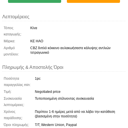
Λεπτομέρειες
Τόπος
Κίνα
καταγωγής:
Μάρκα:
KE HAO
Αριθμό
CBZ διπλό κόκκινο αυλακωήσαστε κάλυψης αντλιών
τετραγωνικό
μοντέλου:
Πληρωμής & Αποστολής Όροι
Ποσότητα
1pc
παραγγελίας min:
Τιμή:
Negotiated price
Συσκευασία
Τυποποιημένη στέλνοντας συσκευασία
λεπτομέρειες:
Χρόνος
Περίπου 1-6 ημέρες μετά από να λάβει την κατάθεση
(βασισμένη στην ποσότητα)
παράδοσης:
Όροι πληρωμής:
T/T, Western Union, Paypal