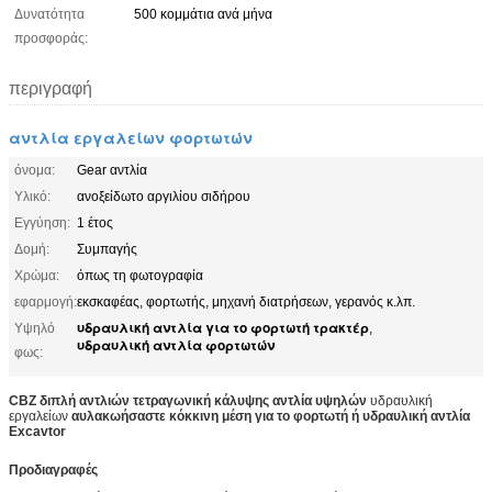
Δυνατότητα
500 κομμάτια ανά μήνα
προσφοράς:
περιγραφή
αντλία εργαλείων φορτωτών
όνομα:
Gear αντλία
Υλικό:
ανοξείδωτο αργιλίου σιδήρου
Εγγύηση:
1 έτος
Δομή:
Συμπαγής
Χρώμα:
όπως τη φωτογραφία
εφαρμογή:
εκσκαφέας, φορτωτής, μηχανή διατρήσεων, γερανός κ.λπ.
υδραυλική αντλία για το φορτωτή τρακτέρ
Υψηλό
,
υδραυλική αντλία φορτωτών
φως:
CBZ διπλή αντλιών τετραγωνική κάλυψης
αντλία υψηλών
υδραυλική
εργαλείων
αυλακωήσαστε κόκκινη
μέση για το φορτωτή ή υδραυλική αντλία
Excavtor
Προδιαγραφές