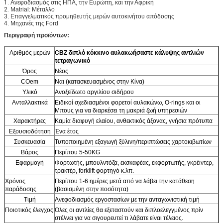
1.
Ανεφοδιασμός στις ΗΠΑ, την Ευρώπη, και
την Αφρική
2.
Matrial: Μέταλλο
3. Επαγγελματικός προμηθευτής μερών αυτοκινήτου απόδοσης
4. Μηχανές της Ford
Περιγραφή προϊόντων:
Αριθμός μερών
CBZ διπλό κόκκινο αυλακωήσαστε κάλυψης αντλιών
τετραγωνικό
Όρος
Νέος
COem
Ναι (κατασκευασμένος στην Κίνα)
Υλικό
Ανοξείδωτο αργιλίου σιδήρου
Ανταλλακτικά
Ειδικοί σχεδιασμένοι φορετοί αυλακώνω, O-rings και οι
Μπους για να διαρκέσει τη μακριά ζωή υπηρεσιών
Χαρακτήρες
Καμία διαφυγή ελαίου, ανθεκτικός άξονας, γνήσια πρότυπα
Εξουσιοδότηση
Ένα έτος
Συσκευασία
Τυποποιημένη εξαγωγή ξύλινη/περιπτώσεις χαρτοκιβωτίων
Βάρος
Περίπου 5-50KG
Εφαρμογή
Φορτωτής, μπουλντόζα, εκσκαφέας, εκφορτωτής, γκρέιντερ,
τρακτέρ, forklift φορτηγό κ.λπ.
Χρόνος
Περίπου 1-6 ημέρες μετά από να λάβει την κατάθεση
παράδοσης
(βασισμένη στην ποσότητα)
Τιμή
Ανεφοδιασμός εργοστασίων με την ανταγωνιστική τιμή
Ποιοτικός έλεγχος
Όλες οι αντλίες θα εξεταστούν και διπλοελεγγμένος πρίν
στέλνει για να σιγουρευτεί τι λάβατε είναι τέλειος.