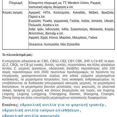
Πληρωμή
Εύκαμπτη πληρωμή ως TT, Western Union, Paypal,
πιστωτική κάρτα, θεώρηση κ.λπ.
Κύριες αγορές
Αμερική: ΗΠΑ, Κολούμπια, Καναδάς, Μεξικό, Βραζιλία,
Περού κ.λπ.
Ευρώπη: Ρωσία, γερμανικά, Γαλλία, Ιταλία, Ισπανία, Ukrain,
Πολωνία, Austra κ.λπ.
Ασία: Ιράν, Ινδονησία, Ινδία, Σιγκαπούρη, Μαλαισία, Κορέα,
Φιλιππίνες, Βιετνάμ κ.λπ.
Αφρική: Ejypt, Κένυα, Μαρόκο, Μαυρίκιος, Γκάνα
Oceanica: Αυστραλία, Νέα Ζηλανδία
Το πλεονέκτημά μας:
Η επιχείρηση ειδικεύεται σε: CBG, CBGJ, CBZ, CBY, CBK, JHP, η Cb-KP, τα εκατ.
(ζ) Ζ, CBQL, τα CB (μ) ενιαίες, διπλές, τριπλές, τετραπλάσιες και άλλες εργαλείων
αντλίες Ζ, μηχανές εργαλείων, υδραυλικές βαλβίδες περισσότερες από 100
σειρές περισσότερων από 2000 προτύπων προδιαγραφών, τα προϊόντα της
επιχείρησης χρησιμοποιούνται ευρέως στα ειδικά οχήματα μηχανημάτων
κατασκευής, τα μηχανήματα πετρελαίου, τους εκσκαφείς ανθρακωρυχείων, τις
υποβάλλοντας σε διαδικασία αποχωρισμού σκουριάς μηχανές, τα μηχανήματα
διατρήσεων, τα μηχανήματα βουνών μεταλλείας, τους φορτωτές, τα αλιευτικά
σκάφη, tamping τις μηχανές και άλλους βιομηχανίες και τομείς, για Xugong,
Lingong, Liugong, Longgong, Chenggong, Xiamen, Shangong, Changlin,
Zheng Gong και άλλη υποστήριξη μηχανημάτων κατασκευής δηαφημιστών.
υδραυλική αντλία για το φορτωτή τρακτέρ
Ετικέττες:
,
υδραυλική αντλία ταύρων ολισθήσεων
,
υδραυλική αντλία φορτωτών