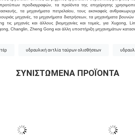
ροτύπων προδιαγραφών, τα προϊόντα της επιχείρησης χρησιμοποι
ασκευής, τα μηχανήματα πετρελαίου, τους εκσκαφείς ανθρακωρυχε
ουριάς μηχανές, τα μηχανήματα διατρήσεων, τα μηχανήματα βουνών 
ng τις μηχανές και άλλους βιομηχανίες και τομείς, για Xugong, L
ong, Changlin, Zheng Gong και άλλη υποστήριξη μηχανημάτων κατασ
κτέρ
υδραυλική αντλία ταύρων ολισθήσεων
υδραυλ
ΣΥΝΙΣΤΏΜΕΝΑ ΠΡΟΪΌΝΤΑ