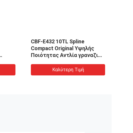
CBF-E432 10TL Spline
ΠΑΜΠ
Compact Original Υψηλής
KOM
Ποιότητας Αντλία γραναζιού
φορ
κ.λπ.
Υδραυλική αντλία
Μηχανήματα και Οχήματα
Καλύτερη Τιμή