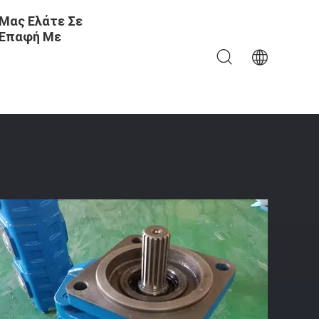
Μας Ελάτε Σε
Επαφή Με
λακωήσαστε Συμπαγής Αρχική Για Τα Μηχανήματα Και Το