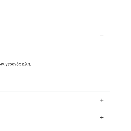
, γερανός κ.λπ.