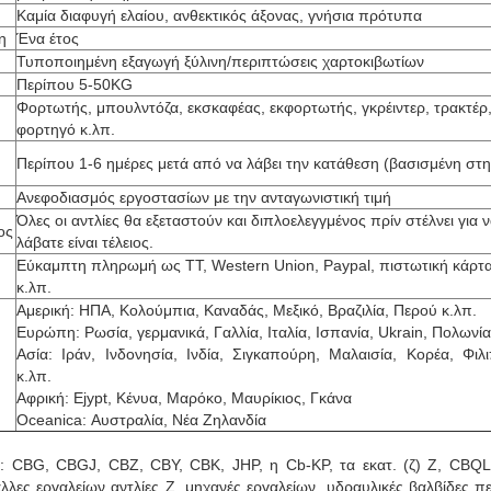
Καμία διαφυγή ελαίου, ανθεκτικός άξονας, γνήσια πρότυπα
η
Ένα έτος
Τυποποιημένη εξαγωγή ξύλινη/περιπτώσεις χαρτοκιβωτίων
Περίπου 5-50KG
Φορτωτής, μπουλντόζα, εκσκαφέας, εκφορτωτής, γκρέιντερ, τρακτέρ, f
φορτηγό κ.λπ.
Περίπου 1-6 ημέρες μετά από να λάβει την κατάθεση (βασισμένη στ
Ανεφοδιασμός εργοστασίων με την ανταγωνιστική τιμή
Όλες οι αντλίες θα εξεταστούν και διπλοελεγγμένος πρίν στέλνει για ν
ος
λάβατε είναι τέλειος.
Εύκαμπτη πληρωμή ως TT, Western Union, Paypal, πιστωτική κάρτ
κ.λπ.
Αμερική: ΗΠΑ, Κολούμπια, Καναδάς, Μεξικό, Βραζιλία, Περού κ.λπ.
Ευρώπη: Ρωσία, γερμανικά, Γαλλία, Ιταλία, Ισπανία, Ukrain, Πολωνία
Ασία: Ιράν, Ινδονησία, Ινδία, Σιγκαπούρη, Μαλαισία, Κορέα, Φιλι
κ.λπ.
Αφρική: Ejypt, Κένυα, Μαρόκο, Μαυρίκιος, Γκάνα
Oceanica: Αυστραλία, Νέα Ζηλανδία
σε: CBG, CBGJ, CBZ, CBY, CBK, JHP, η Cb-KP, τα εκατ. (ζ) Ζ, CBQL, 
άλλες εργαλείων αντλίες Ζ, μηχανές εργαλείων, υδραυλικές βαλβίδες 