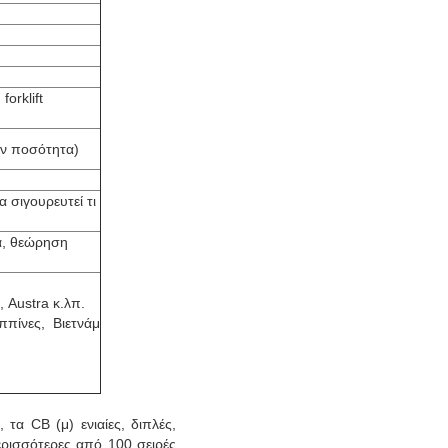
orklift
ην ποσότητα)
α σιγουρευτεί τι
α, θεώρηση
, Austra κ.λπ.
ππίνες, Βιετνάμ
τα CB (μ) ενιαίες, διπλές,
περισσότερες από 100 σειρές