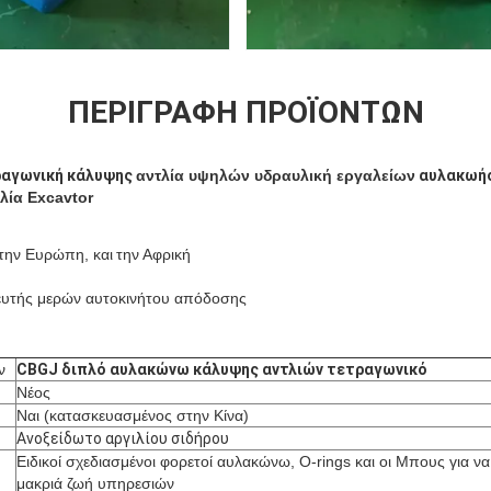
ΠΕΡΙΓΡΑΦΉ ΠΡΟΪΌΝΤΩΝ
ραγωνική κάλυψης
αντλία υψηλών υδραυλική εργαλείων
αυλακωή
λία
Excavtor
την Ευρώπη, και
την Αφρική
ευτής μερών αυτοκινήτου απόδοσης
ν
CBGJ διπλό αυλακώνω κάλυψης αντλιών τετραγωνικό
Νέος
Ναι (κατασκευασμένος στην Κίνα)
Ανοξείδωτο αργιλίου σιδήρου
Ειδικοί σχεδιασμένοι φορετοί αυλακώνω, O-rings και οι Μπους για να
μακριά ζωή υπηρεσιών