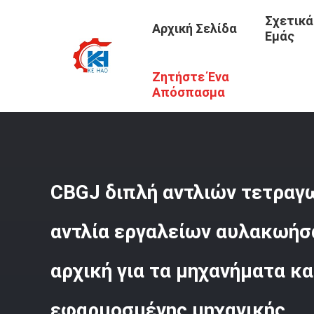
Σχετικά
Αρχική Σελίδα
Εμάς
Ζητήστε Ένα
Αρχική Σελίδα
/
Προϊόντα
/
Αντλία Εργαλείων Φορτωτώ
Όχημα Εφαρμοσμένης Μηχανικής
Απόσπασμα
CBGJ διπλή αντλιών τετραγ
αντλία εργαλείων αυλακωήσ
αρχική για τα μηχανήματα κα
εφαρμοσμένης μηχανικής