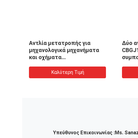
λική
Αντλία μετατροπής για
Δύο α
ήματα
μηχανολογικά μηχανήματα
CBGJ1
και οχήματα
συμπα
τα
LG953/LG956L/LG958
ταχυτ
Υδραυλική αντλία
μηχαν
Καλύτερη Τιμή
ύ
πετρελαίου για εξορυκτήρες
Υπεύθυνος Επικοινωνίας :
Ms. Sana