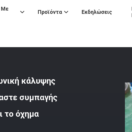
 Με
Προϊόντα
Εκδηλώσεις
ν
/
CBGJ Διπλή Αντλιών Τετραγωνική Κάλυψης Αντλία Εργαλείων Αυ
ωνική κάλυψης
αστε συμπαγής
ι το όχημα