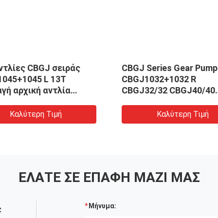
ντλίες CBGJ σειράς
CBGJ Series Gear Pump
045+1045 L 13T
CBGJ1032+1032 R
γή αρχική αντλία
CBGJ32/32 CBGJ40/40
ήτων για βαριά
CBGJ50/50 CBGJ63/63 
ήματα και οχήματα
Καλύτερη Τιμή
Καλύτερη Τιμή
ΕΛΆΤΕ ΣΕ ΕΠΑΦΉ ΜΑΖΊ ΜΑΣ
Μήνυμα:
z