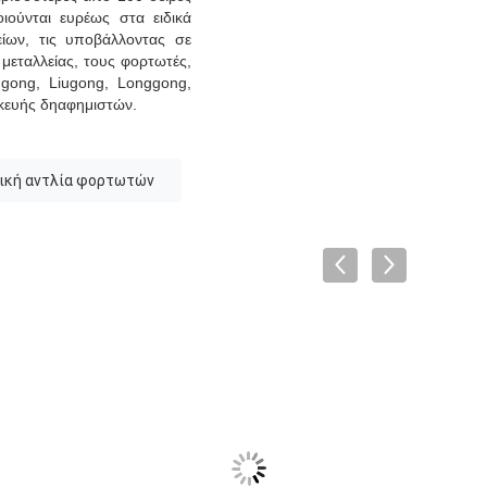
ούνται ευρέως στα ειδικά
ίων, τις υποβάλλοντας σε
μεταλλείας, τους φορτωτές,
ingong, Liugong, Longgong,
κευής δηαφημιστών.
ική αντλία φορτωτών