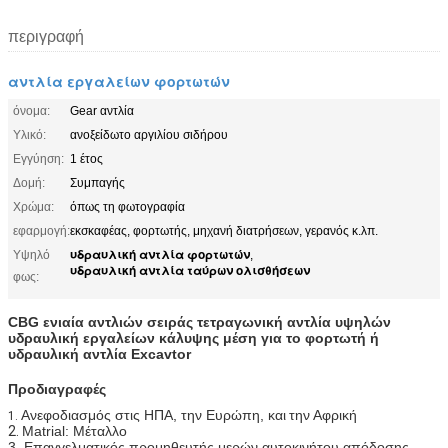
περιγραφή
αντλία εργαλείων φορτωτών
όνομα:
Gear αντλία
Υλικό:
ανοξείδωτο αργιλίου σιδήρου
Εγγύηση:
1 έτος
Δομή:
Συμπαγής
Χρώμα:
όπως τη φωτογραφία
εφαρμογή:
εκσκαφέας, φορτωτής, μηχανή διατρήσεων, γερανός κ.λπ.
υδραυλική αντλία φορτωτών
Υψηλό
,
υδραυλική αντλία ταύρων ολισθήσεων
φως:
CBG ενιαία αντλιών σειράς τετραγωνική
αντλία υψηλών
υδραυλική εργαλείων
κάλυψης
μέση για το φορτωτή ή
υδραυλική αντλία
Excavtor
Προδιαγραφές
Ανεφοδιασμός στις ΗΠΑ, την Ευρώπη, και
την Αφρική
1.
2.
Matrial: Μέταλλο
3. Επαγγελματικός προμηθευτής μερών αυτοκινήτου απόδοσης