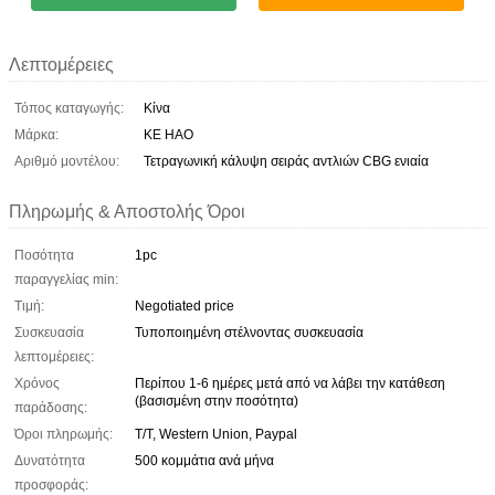
Λεπτομέρειες
Τόπος καταγωγής:
Κίνα
Μάρκα:
KE HAO
Αριθμό μοντέλου:
Τετραγωνική κάλυψη σειράς αντλιών CBG ενιαία
Πληρωμής & Αποστολής Όροι
Ποσότητα
1pc
παραγγελίας min:
Τιμή:
Negotiated price
Συσκευασία
Τυποποιημένη στέλνοντας συσκευασία
λεπτομέρειες:
Χρόνος
Περίπου 1-6 ημέρες μετά από να λάβει την κατάθεση
(βασισμένη στην ποσότητα)
παράδοσης:
Όροι πληρωμής:
T/T, Western Union, Paypal
Δυνατότητα
500 κομμάτια ανά μήνα
προσφοράς: