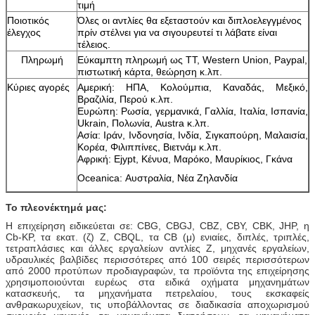
τιμή
Ποιοτικός
Όλες οι αντλίες θα εξεταστούν και διπλοελεγγμένος
έλεγχος
πρίν στέλνει για να σιγουρευτεί τι λάβατε είναι
τέλειος.
Πληρωμή
Εύκαμπτη πληρωμή ως TT, Western Union, Paypal,
πιστωτική κάρτα, θεώρηση κ.λπ.
Κύριες αγορές
Αμερική: ΗΠΑ, Κολούμπια, Καναδάς, Μεξικό,
Βραζιλία, Περού κ.λπ.
Ευρώπη: Ρωσία, γερμανικά, Γαλλία, Ιταλία, Ισπανία,
Ukrain, Πολωνία, Austra κ.λπ.
Ασία: Ιράν, Ινδονησία, Ινδία, Σιγκαπούρη, Μαλαισία,
Κορέα, Φιλιππίνες, Βιετνάμ κ.λπ.
Αφρική: Ejypt, Κένυα, Μαρόκο, Μαυρίκιος, Γκάνα
Oceanica: Αυστραλία, Νέα Ζηλανδία
Το πλεονέκτημά μας:
Η επιχείρηση ειδικεύεται σε: CBG, CBGJ, CBZ, CBY, CBK, JHP, η
Cb-KP, τα εκατ. (ζ) Ζ, CBQL, τα CB (μ) ενιαίες, διπλές, τριπλές,
τετραπλάσιες και άλλες εργαλείων αντλίες Ζ, μηχανές εργαλείων,
υδραυλικές βαλβίδες περισσότερες από 100 σειρές περισσότερων
από 2000 προτύπων προδιαγραφών, τα προϊόντα της επιχείρησης
χρησιμοποιούνται ευρέως στα ειδικά οχήματα μηχανημάτων
κατασκευής, τα μηχανήματα πετρελαίου, τους εκσκαφείς
ανθρακωρυχείων, τις υποβάλλοντας σε διαδικασία αποχωρισμού