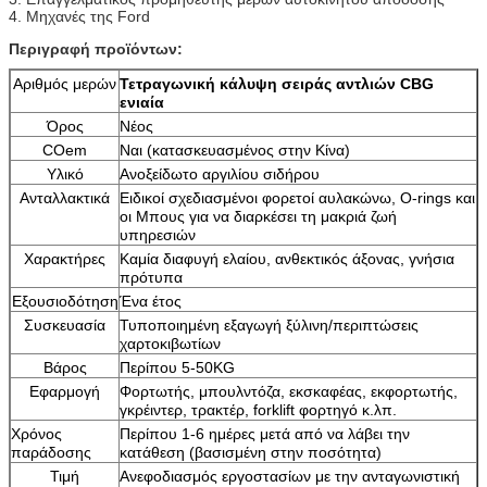
4. Μηχανές της Ford
Περιγραφή προϊόντων:
Αριθμός μερών
Τετραγωνική κάλυψη σειράς αντλιών CBG
ενιαία
Όρος
Νέος
COem
Ναι (κατασκευασμένος στην Κίνα)
Υλικό
Ανοξείδωτο αργιλίου σιδήρου
Ανταλλακτικά
Ειδικοί σχεδιασμένοι φορετοί αυλακώνω, O-rings και
οι Μπους για να διαρκέσει τη μακριά ζωή
υπηρεσιών
Χαρακτήρες
Καμία διαφυγή ελαίου, ανθεκτικός άξονας, γνήσια
πρότυπα
Εξουσιοδότηση
Ένα έτος
Συσκευασία
Τυποποιημένη εξαγωγή ξύλινη/περιπτώσεις
χαρτοκιβωτίων
Βάρος
Περίπου 5-50KG
Εφαρμογή
Φορτωτής, μπουλντόζα, εκσκαφέας, εκφορτωτής,
γκρέιντερ, τρακτέρ, forklift φορτηγό κ.λπ.
Χρόνος
Περίπου 1-6 ημέρες μετά από να λάβει την
παράδοσης
κατάθεση (βασισμένη στην ποσότητα)
Τιμή
Ανεφοδιασμός εργοστασίων με την ανταγωνιστική