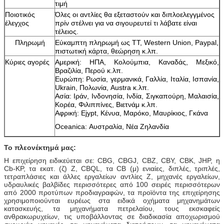
τιμή
Ποιοτικός
Όλες οι αντλίες θα εξεταστούν και διπλοελεγγμένος
έλεγχος
πρίν στέλνει για να σιγουρευτεί τι λάβατε είναι
τέλειος.
Πληρωμή
Εύκαμπτη πληρωμή ως TT, Western Union, Paypal,
πιστωτική κάρτα, θεώρηση κ.λπ.
Κύριες αγορές
Αμερική: ΗΠΑ, Κολούμπια, Καναδάς, Μεξικό,
Βραζιλία, Περού κ.λπ.
Ευρώπη: Ρωσία, γερμανικά, Γαλλία, Ιταλία, Ισπανία,
Ukrain, Πολωνία, Austra κ.λπ.
Ασία: Ιράν, Ινδονησία, Ινδία, Σιγκαπούρη, Μαλαισία,
Κορέα, Φιλιππίνες, Βιετνάμ κ.λπ.
Αφρική: Ejypt, Κένυα, Μαρόκο, Μαυρίκιος, Γκάνα
Oceanica: Αυστραλία, Νέα Ζηλανδία
Το πλεονέκτημά μας:
Η επιχείρηση ειδικεύεται σε: CBG, CBGJ, CBZ, CBY, CBK, JHP, η
Cb-KP, τα εκατ. (ζ) Ζ, CBQL, τα CB (μ) ενιαίες, διπλές, τριπλές,
τετραπλάσιες και άλλες εργαλείων αντλίες Ζ, μηχανές εργαλείων,
υδραυλικές βαλβίδες περισσότερες από 100 σειρές περισσότερων
από 2000 προτύπων προδιαγραφών, τα προϊόντα της επιχείρησης
χρησιμοποιούνται ευρέως στα ειδικά οχήματα μηχανημάτων
κατασκευής, τα μηχανήματα πετρελαίου, τους εκσκαφείς
ανθρακωρυχείων, τις υποβάλλοντας σε διαδικασία αποχωρισμού