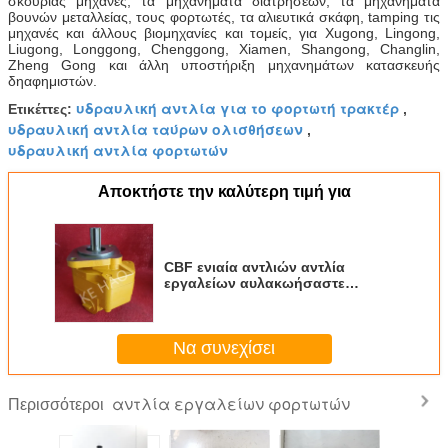
σκουριάς μηχανές, τα μηχανήματα διατρήσεων, τα μηχανήματα
βουνών μεταλλείας, τους φορτωτές, τα αλιευτικά σκάφη, tamping τις
μηχανές και άλλους βιομηχανίες και τομείς, για Xugong, Lingong,
Liugong, Longgong, Chenggong, Xiamen, Shangong, Changlin,
Zheng Gong και άλλη υποστήριξη μηχανημάτων κατασκευής
δηαφημιστών.
υδραυλική αντλία για το φορτωτή τρακτέρ
Ετικέττες:
,
υδραυλική αντλία ταύρων ολισθήσεων
,
υδραυλική αντλία φορτωτών
Αποκτήστε την καλύτερη τιμή για
CBF ενιαία αντλιών αντλία
εργαλείων αυλακωήσαστε
συμπαγής αρχική για τα
μηχανήματα και το όχημα
εφαρμοσμένης μηχανικής
Να συνεχίσει
αντλία εργαλείων φορτωτών
Περισσότεροι