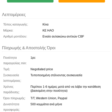
Λεπτομέρειες
Τόπος καταγωγής:
Κίνα
Μάρκα:
KE HAO
Αριθμό μοντέλου:
Ενιαίο αυλακώνω αντλιών CBF
Πληρωμής & Αποστολής Όροι
Ποσότητα
1pc
παραγγελίας min:
Τιμή:
Negotiated price
Συσκευασία
Τυποποιημένη στέλνοντας συσκευασία
λεπτομέρειες:
Χρόνος
Περίπου 1-6 ημέρες μετά από να λάβει την κατάθεση
(βασισμένη στην ποσότητα)
παράδοσης:
Όροι πληρωμής:
T/T, Western Union, Paypal
Δυνατότητα
500 κομμάτια ανά μήνα
προσφοράς: