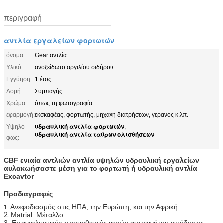
περιγραφή
αντλία εργαλείων φορτωτών
όνομα:
Gear αντλία
Υλικό:
ανοξείδωτο αργιλίου σιδήρου
Εγγύηση:
1 έτος
Δομή:
Συμπαγής
Χρώμα:
όπως τη φωτογραφία
εφαρμογή:
εκσκαφέας, φορτωτής, μηχανή διατρήσεων, γερανός κ.λπ.
υδραυλική αντλία φορτωτών
Υψηλό
,
υδραυλική αντλία ταύρων ολισθήσεων
φως:
CBF ενιαία αντλιών
αντλία υψηλών υδραυλική εργαλείων
αυλακωήσαστε
μέση για το φορτωτή ή
υδραυλική αντλία
Excavtor
Προδιαγραφές
Ανεφοδιασμός στις ΗΠΑ, την Ευρώπη, και
την Αφρική
1.
2.
Matrial: Μέταλλο
3. Επαγγελματικός προμηθευτής μερών αυτοκινήτου απόδοσης