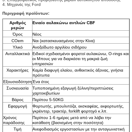
4. Μηχανές της Ford
Περιγραφή προϊόντων:
Αριθμός
Ενιαίο αυλακώνω αντλιών CBF
μερών
Όρος
Νέος
COem
Ναι (κατασκευασμένος στην Κίνα)
Υλικό
Ανοξείδωτο αργιλίου σιδήρου
Ανταλλακτικά
Ειδικοί σχεδιασμένοι φορετοί αυλακώνω, O-rings και
οι Μπους για να διαρκέσει τη μακριά ζωή
υπηρεσιών
Χαρακτήρες
Καμία διαφυγή ελαίου, ανθεκτικός άξονας, γνήσια
πρότυπα
Εξουσιοδότηση
Ένα έτος
Συσκευασία
Τυποποιημένη εξαγωγή ξύλινη/περιπτώσεις
χαρτοκιβωτίων
Βάρος
Περίπου 5-50KG
Εφαρμογή
Φορτωτής, μπουλντόζα, εκσκαφέας, εκφορτωτής,
γκρέιντερ, τρακτέρ, forklift φορτηγό κ.λπ.
Χρόνος
Περίπου 1-6 ημέρες μετά από να λάβει την
παράδοσης
κατάθεση (βασισμένη στην ποσότητα)
Τιμή
Ανεφοδιασμός εργοστασίων με την ανταγωνιστική