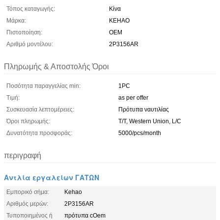
Τόπος καταγωγής:
Κίνα
Μάρκα:
KEHAO
Πιστοποίηση:
OEM
Αριθμό μοντέλου:
2P3156AR
Πληρωμής & Αποστολής Όροι
Ποσότητα παραγγελίας min:
1PC
Τιμή:
as per offer
Συσκευασία λεπτομέρειες:
Πρότυπα ναυτιλίας
Όροι πληρωμής:
T/T, Western Union, L/C
Δυνατότητα προσφοράς:
5000/pcs/month
περιγραφή
Αντλία εργαλείων ΓΑΤΩΝ
Εμπορικό σήμα:
Kehao
Αριθμός μερών:
2P3156AR
Τυποποιημένος ή
πρότυπα cOem