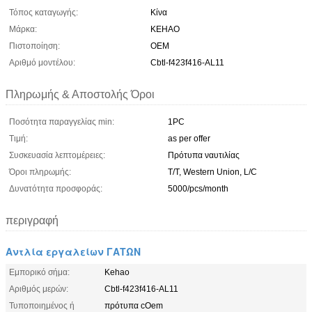
Τόπος καταγωγής:
Κίνα
Μάρκα:
KEHAO
Πιστοποίηση:
OEM
Αριθμό μοντέλου:
Cbtl-f423f416-AL11
Πληρωμής & Αποστολής Όροι
Ποσότητα παραγγελίας min:
1PC
Τιμή:
as per offer
Συσκευασία λεπτομέρειες:
Πρότυπα ναυτιλίας
Όροι πληρωμής:
T/T, Western Union, L/C
Δυνατότητα προσφοράς:
5000/pcs/month
περιγραφή
Αντλία εργαλείων ΓΑΤΩΝ
Εμπορικό σήμα:
Kehao
Αριθμός μερών:
Cbtl-f423f416-AL11
Τυποποιημένος ή
πρότυπα cOem