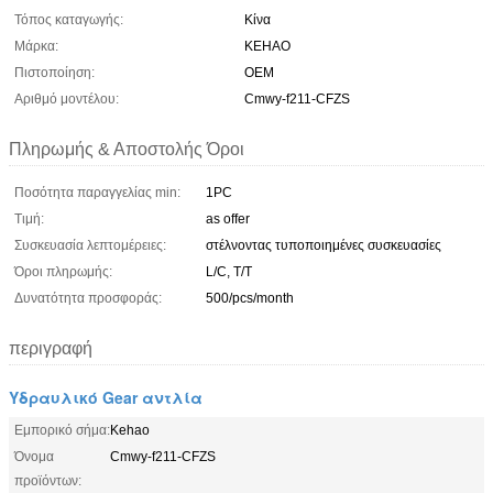
Τόπος καταγωγής:
Κίνα
Μάρκα:
KEHAO
Πιστοποίηση:
OEM
Αριθμό μοντέλου:
Cmwy-f211-CFZS
Πληρωμής & Αποστολής Όροι
Ποσότητα παραγγελίας min:
1PC
Τιμή:
as offer
Συσκευασία λεπτομέρειες:
στέλνοντας τυποποιημένες συσκευασίες
Όροι πληρωμής:
L/C, T/T
Δυνατότητα προσφοράς:
500/pcs/month
περιγραφή
Υδραυλικό Gear αντλία
Εμπορικό σήμα:
Kehao
Όνομα
Cmwy-f211-CFZS
προϊόντων: