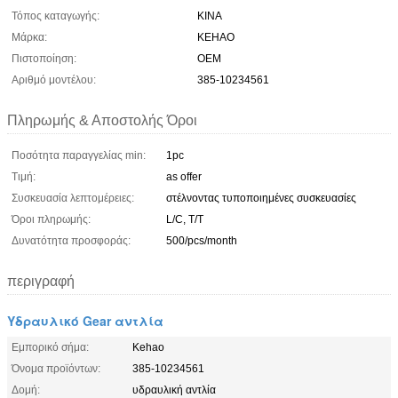
Τόπος καταγωγής:
ΚΙΝΑ
Μάρκα:
KEHAO
Πιστοποίηση:
OEM
Αριθμό μοντέλου:
385-10234561
Πληρωμής & Αποστολής Όροι
Ποσότητα παραγγελίας min:
1pc
Τιμή:
as offer
Συσκευασία λεπτομέρειες:
στέλνοντας τυποποιημένες συσκευασίες
Όροι πληρωμής:
L/C, T/T
Δυνατότητα προσφοράς:
500/pcs/month
περιγραφή
Υδραυλικό Gear αντλία
Εμπορικό σήμα:
Kehao
Όνομα προϊόντων:
385-10234561
Δομή:
υδραυλική αντλία