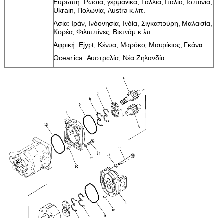
Ευρώπη: Ρωσία, γερμανικά, Γαλλία, Ιταλία, Ισπανία,
Ukrain, Πολωνία, Austra κ.λπ.
Ασία: Ιράν, Ινδονησία, Ινδία, Σιγκαπούρη, Μαλαισία,
Κορέα, Φιλιππίνες, Βιετνάμ κ.λπ.
Αφρική: Ejypt, Κένυα, Μαρόκο, Μαυρίκιος, Γκάνα
Oceanica: Αυστραλία, Νέα Ζηλανδία