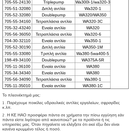
705-55-24130
Triplepump
Wa300l-1/wa320-3
705-51-32080
Διπλή αντλία
Wa320-1
705-52-32080
Doublepump
WA320/WA350
705-55-34160
Τετραπλάσια αντλία
WA320-3C
705-32-43240
Ενιαία αντλία
WA320
705-56-36050
Τετραπλάσια αντλία
Wa320-6
704-30-32110
Ενιαία αντλία
Wa350-1
705-52-30190
Διπλή αντλία
WA350-1M
705-55-33080
Τριπλή αντλία
Wa380-5wa400-5
198-49-34100
Doublepump
WA375A-5R
705-11-36100
Ενιαία αντλία
WA380
705-34-34340
Ενιαία αντλία
WA380
705-56-34090
Τετραπλάσια αντλία
Wa380-1
705-11-35010
Ενιαία αντλία
WA380-1C
Το πλεονέκτημά μας:
Παρέχουμε ποικίλες υδραυλικές αντλίες εργαλείων, σφραγίδες
1 .
κ.λπ.
Η KE HAO προσφέρει πάντα σε χρήματα την πίσω εγγύηση εάν
2 .
πάντα είστε λιγότερο από ικανοποιώ? με τα προϊόντα ή τις
υπηρεσίες μας. Όταν πηγαίνετε να ελέγξετε ότι εκεί έξω δεν είναι
κανένα κρυμμένο τέλος ή ποσό.