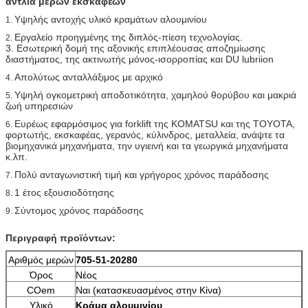
αντλία μερών εκσκαφέων
Υψηλής αντοχής υλικό κραμάτων αλουμινίου
1.
Εργαλείο προηγμένης της διπλός-πίεση τεχνολογίας.
2.
3. Εσωτερική δομή της αξονικής επιπλέουσας αποζημίωσης
διαστήματος, της ακτινωτής μόνος-ισορροπίας και DU lubriion
Απολύτως ανταλλάξιμος με αρχικό
4.
Υψηλή ογκομετρική αποδοτικότητα, χαμηλού θορύβου και μακριά
5.
ζωή υπηρεσιών
Ευρέως εφαρμόσιμος για forklift της KOMATSU και της TOYOTA,
6.
φορτωτής, εκσκαφέας, γερανός, κύλινδρος, μεταλλεία, ανάψτε τα
βιομηχανικά μηχανήματα, την υγιεινή και τα γεωργικά μηχανήματα
κ.λπ.
Πολύ ανταγωνιστική τιμή και γρήγορος χρόνος παράδοσης
7.
1 έτος εξουσιοδότησης
8.
Σύντομος χρόνος παράδοσης
9.
Περιγραφή προϊόντων:
Αριθμός μερών
705-51-20280
Όρος
Νέος
COem
Ναι (κατασκευασμένος στην Κίνα)
Υλικό
Κράμα αλουμινίου