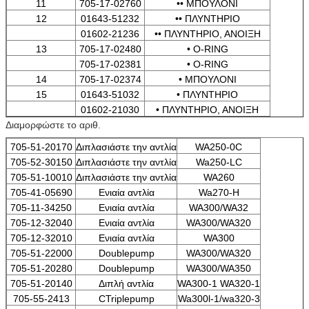
11
705-17-02760
•• ΜΠΟΥΛΟΝΙ
12
01643-51232
•• ΠΛΥΝΤΗΡΙΟ
01602-21236
•• ΠΛΥΝΤΗΡΙΟ, ΑΝΟΙΞΗ
13
705-17-02480
• O-RING
705-17-02381
• O-RING
14
705-17-02374
• ΜΠΟΥΛΟΝΙ
15
01643-51032
• ΠΛΥΝΤΗΡΙΟ
01602-21030
• ΠΛΥΝΤΗΡΙΟ, ΑΝΟΙΞΗ
Διαμορφώστε το αριθ.
705-51-20170
Διπλασιάστε την αντλία
WA250-0C
705-52-30150
Διπλασιάστε την αντλία
Wa250-LC
705-51-10010
Διπλασιάστε την αντλία
WA260
705-41-05690
Ενιαία αντλία
Wa270-Η
705-11-34250
Ενιαία αντλία
WA300/WA32
705-12-32040
Ενιαία αντλία
WA300/WA320
705-12-32010
Ενιαία αντλία
WA300
705-51-22000
Doublepump
WA300/WA320
705-51-20280
Doublepump
WA300/WA350
705-51-20140
Διπλή αντλία
WA300-1 WA320-1
705-55-2413
CTriplepump
Wa300l-1/wa320-3