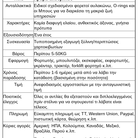
Ανταλλακτικά
Ειδικοί σχεδιασμένοι φορετοί αυλακώνω, O-rings και
οι Μπους για να διαρκέσει τη μακριά ζωή
υπηρεσιών
Χαρακτήρες
Καμία διαφυγή ελαίου, ανθεκτικός άξονας, γνήσια
πρότυπα
Εξουσιοδότηση
Ένα έτος
Συσκευασία
Τυποποιημένη εξαγωγή ξύλινη/περιπτώσεις
χαρτοκιβωτίων
Βάρος
Περίπου 5-50KG
Εφαρμογή
Φορτωτής, μπουλντόζα, εκσκαφέας, εκφορτωτής,
γκρέιντερ, τρακτέρ, forklift φορτηγό κ.λπ.
Χρόνος
Περίπου 1-6 ημέρες μετά από να λάβει την
παράδοσης
κατάθεση (βασισμένη στην ποσότητα)
Τιμή
Ανεφοδιασμός εργοστασίων με την ανταγωνιστική
τιμή
Ποιοτικός
Όλες οι αντλίες θα εξεταστούν και διπλοελεγγμένος
έλεγχος
πρίν στέλνει για να σιγουρευτεί τι λάβατε είναι
τέλειος.
Πληρωμή
Εύκαμπτη πληρωμή ως TT, Western Union, Paypal,
πιστωτική κάρτα, θεώρηση κ.λπ.
Κύριες αγορές
Αμερική: ΗΠΑ, Κολούμπια, Καναδάς, Μεξικό,
Βραζιλία, Περού κ.λπ.