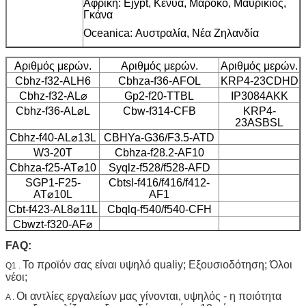
Αφρική: Ejypt, Κένυα, Μαρόκο, Μαυρίκιος,
Γκάνα
Oceanica: Αυστραλία, Νέα Ζηλανδία
Αριθμός μερών.
Αριθμός μερών.
Αριθμός μερών.
Cbhz-f32-ALH6
Cbhza-f36-AFOL
KRP4-23CDHD
Cbhz-f32-AL⌀
Gp2-f20-TTBL
IP3084AKK
Cbhz-f36-AL⌀L
Cbw-f314-CFB
KRP4-
23ASBSL
Cbhz-f40-AL⌀13L
CBHYa-G36/F3.5-ATD
W3-20T
Cbhza-f28.2-AF10
Cbhza-f25-AT⌀10
Syqlz-f528/f528-AFD
SGP1-F25-
Cbtsl-f416/f416/f412-
AT⌀10L
AF1
Cbt-f423-AL8⌀11L
Cbqlq-f540/f540-CFH
Cbwzt-f320-AF⌀
FAQ:
Το προϊόν σας είναι υψηλό qualiy; Εξουσιοδότηση; Όλοι
Q1 .
νέοι;
Οι αντλίες εργαλείων μας γίνονται, υψηλός - η ποιότητα
A .