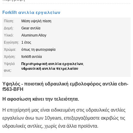
Forklift αντλία εργαλείων
Πίεση:
Μέση υψηλή πίεση
Δομή:
Gear αντλία
Υλικό:
Aluminum Alloy
Εγγύηση:
1 έτος
Χρώμα:
όπως τη φωτογραφία
Χρήση:
forklift αντλία
Περιστροφική αντλία εργαλείων
Υψηλό
,
υδραυλική αντλία πετρελαίου
φως:
Υψηλός - ποιοτική υδραυλική εμβολοφόρος αντλία
cbn-
f563-BFH
Η αφοσίωση κάνει την τελειότητα.
Η επιχείρησή μας είναι ειδικευμένη στις υδραυλικές αντλίες
εργαλείων άνω των 10years, επεξεργαζόμαστε ακριβώς τις
υδραυλικές αντλίες, χωρίς ένα άλλα προϊόντα.