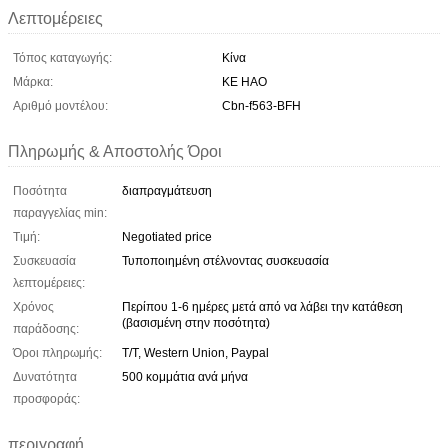
Λεπτομέρειες
Τόπος καταγωγής:
Κίνα
Μάρκα:
KE HAO
Αριθμό μοντέλου:
Cbn-f563-BFH
Πληρωμής & Αποστολής Όροι
Ποσότητα
διαπραγμάτευση
παραγγελίας min:
Τιμή:
Negotiated price
Συσκευασία
Τυποποιημένη στέλνοντας συσκευασία
λεπτομέρειες:
Χρόνος
Περίπου 1-6 ημέρες μετά από να λάβει την κατάθεση
(βασισμένη στην ποσότητα)
παράδοσης:
Όροι πληρωμής:
T/T, Western Union, Paypal
Δυνατότητα
500 κομμάτια ανά μήνα
προσφοράς:
περιγραφή