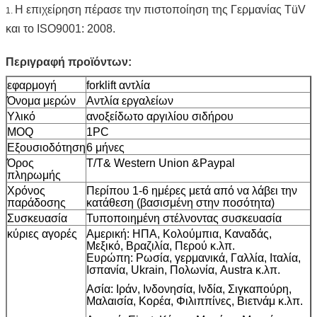
Η επιχείρηση πέρασε την πιστοποίηση της Γερμανίας TüV
1.
και
το ISO9001: 2008.
Περιγραφή προϊόντων:
εφαρμογή
forklift αντλία
Όνομα μερών
Αντλία εργαλείων
Υλικό
ανοξείδωτο αργιλίου σιδήρου
MOQ
1PC
Εξουσιοδότηση
6 μήνες
Όρος
T/T& Western Union &Paypal
πληρωμής
Χρόνος
Περίπου 1-6 ημέρες μετά από να λάβει την
παράδοσης
κατάθεση (βασισμένη στην ποσότητα)
Συσκευασία
Τυποποιημένη στέλνοντας συσκευασία
κύριες αγορές
Αμερική: ΗΠΑ, Κολούμπια, Καναδάς,
Μεξικό, Βραζιλία, Περού κ.λπ.
Ευρώπη: Ρωσία, γερμανικά, Γαλλία, Ιταλία,
Ισπανία, Ukrain, Πολωνία, Austra κ.λπ.
Ασία: Ιράν, Ινδονησία, Ινδία, Σιγκαπούρη,
Μαλαισία, Κορέα, Φιλιππίνες, Βιετνάμ κ.λπ.