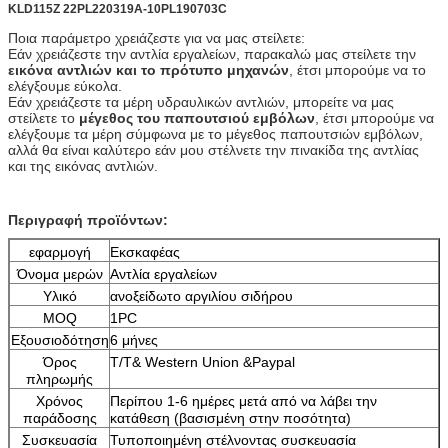
KLD115Z 22PL220319A-10PL190703C
Ποια παράμετρο χρειάζεστε για να μας στείλετε:
Εάν χρειάζεστε την αντλία εργαλείων, παρακαλώ μας στείλετε την
εικόνα αντλιών και το πρότυπο μηχανών
, έτσι μπορούμε να το
ελέγξουμε εύκολα.
Εάν χρειάζεστε τα μέρη υδραυλικών αντλιών, μπορείτε να μας
στείλετε το
μέγεθος του παπουτσιού εμβόλων
, έτσι μπορούμε να
ελέγξουμε τα μέρη σύμφωνα με το μέγεθος παπουτσιών εμβόλων,
αλλά θα είναι καλύτερο εάν μου στέλνετε την πινακίδα της αντλίας
και της εικόνας αντλιών.
Περιγραφή προϊόντων:
εφαρμογή
Εκσκαφέας
Όνομα μερών
Αντλία εργαλείων
Υλικό
ανοξείδωτο αργιλίου σιδήρου
MOQ
1PC
Εξουσιοδότηση
6 μήνες
Όρος
T/T& Western Union &Paypal
πληρωμής
Χρόνος
Περίπου 1-6 ημέρες μετά από να λάβει την
παράδοσης
κατάθεση (βασισμένη στην ποσότητα)
Συσκευασία
Τυποποιημένη στέλνοντας συσκευασία