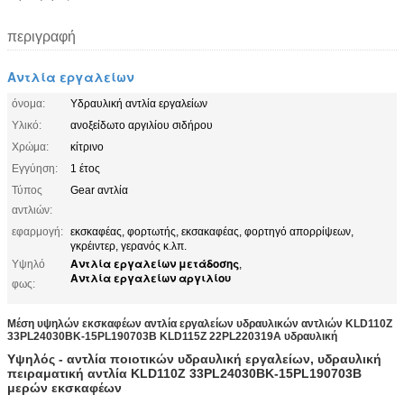
περιγραφή
Αντλία εργαλείων
όνομα:
Υδραυλική αντλία εργαλείων
Υλικό:
ανοξείδωτο αργιλίου σιδήρου
Χρώμα:
κίτρινο
Εγγύηση:
1 έτος
Τύπος
Gear αντλία
αντλιών:
εφαρμογή:
εκσκαφέας, φορτωτής, εκσακαφέας, φορτηγό απορρίψεων,
γκρέιντερ, γερανός κ.λπ.
Αντλία εργαλείων μετάδοσης
Υψηλό
,
Αντλία εργαλείων αργιλίου
φως:
Μέση υψηλών εκσκαφέων αντλία εργαλείων υδραυλικών αντλιών KLD110Z
33PL24030BK-15PL190703B KLD115Z 22PL220319A υδραυλική
Υψηλός - αντλία ποιοτικών υδραυλική εργαλείων, υδραυλική
πειραματική αντλία
KLD110Z 33PL24030BK-15PL190703B
μερών εκσκαφέων