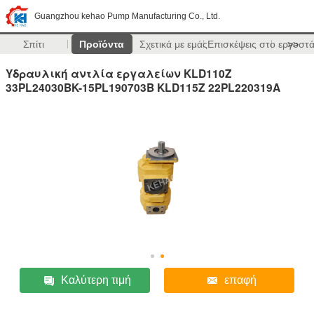
Guangzhou kehao Pump Manufacturing Co., Ltd.
Σπίτι
Προϊόντα
Σχετικά με εμάς
Επισκέψεις στο εργοστ
>>
Υδραυλική αντλία εργαλείων KLD110Z
33PL24030BK-15PL190703B KLD115Z 22PL220319A
Καλύτερη τιμή
επαφή