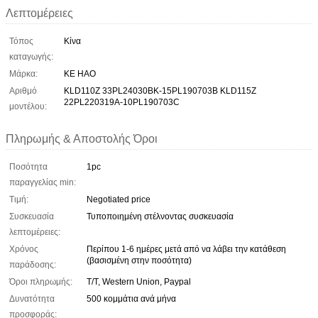
Λεπτομέρειες
Τόπος
Κίνα
καταγωγής:
Μάρκα:
KE HAO
Αριθμό
KLD110Z 33PL24030BK-15PL190703B KLD115Z
22PL220319A-10PL190703C
μοντέλου:
Πληρωμής & Αποστολής Όροι
Ποσότητα
1pc
παραγγελίας min:
Τιμή:
Negotiated price
Συσκευασία
Τυποποιημένη στέλνοντας συσκευασία
λεπτομέρειες:
Χρόνος
Περίπου 1-6 ημέρες μετά από να λάβει την κατάθεση
(βασισμένη στην ποσότητα)
παράδοσης:
Όροι πληρωμής:
T/T, Western Union, Paypal
Δυνατότητα
500 κομμάτια ανά μήνα
προσφοράς: