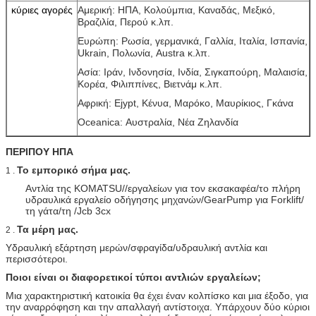
κύριες αγορές
Αμερική: ΗΠΑ, Κολούμπια, Καναδάς, Μεξικό,
Βραζιλία, Περού κ.λπ.
Ευρώπη: Ρωσία, γερμανικά, Γαλλία, Ιταλία, Ισπανία,
Ukrain, Πολωνία, Austra κ.λπ.
Ασία: Ιράν, Ινδονησία, Ινδία, Σιγκαπούρη, Μαλαισία,
Κορέα, Φιλιππίνες, Βιετνάμ κ.λπ.
Αφρική: Ejypt, Κένυα, Μαρόκο, Μαυρίκιος, Γκάνα
Oceanica: Αυστραλία, Νέα Ζηλανδία
ΠΕΡΙΠΟΥ ΗΠΑ
Το εμπορικό σήμα μας.
1 .
Αντλία της KOMATSU//εργαλείων για τον εκσακαφέα/το πλήρη
υδραυλικά εργαλείο οδήγησης μηχανών/GearPump για Forklift/
τη γάτα/τη /Jcb 3cx
Τα μέρη μας.
2 .
Υδραυλική εξάρτηση μερών/σφραγίδα/υδραυλική αντλία και
περισσότεροι.
Ποιοι είναι οι διαφορετικοί τύποι αντλιών εργαλείων;
Μια χαρακτηριστική κατοικία θα έχει έναν κολπίσκο και μια έξοδο, για
την αναρρόφηση και την απαλλαγή αντίστοιχα. Υπάρχουν δύο κύριοι