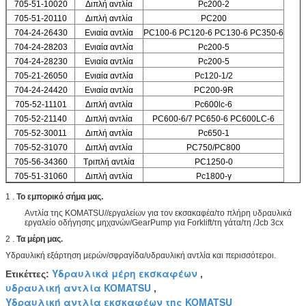
705-51-10020
Διπλή αντλία
Pc200-2
705-51-20110
Διπλή αντλία
PC200
704-24-26430
Ενιαία αντλία
PC100-6 PC120-6 PC130-6 PC350-6
704-24-28203
Ενιαία αντλία
Pc200-5
704-24-28230
Ενιαία αντλία
Pc200-5
705-21-26050
Ενιαία αντλία
Pc120-1/2
704-24-24420
Ενιαία αντλία
PC200-9R
705-52-11101
Διπλή αντλία
Pc600lc-6
705-52-21140
Διπλή αντλία
PC600-6/7 PC650-6 PC600LC-6
705-52-30011
Διπλή αντλία
Pc650-1
705-52-31070
Διπλή αντλία
PC750/PC800
705-56-34360
Τριπλή αντλία
PC1250-0
705-51-31060
Διπλή αντλία
Pc1800-γ
1 .
Το εμπορικό σήμα μας.
Αντλία της KOMATSU//εργαλείων για τον εκσακαφέα/το πλήρη υδραυλικά
εργαλείο οδήγησης μηχανών/GearPump για Forklift/τη γάτα/τη /Jcb 3cx
2 .
Τα μέρη μας.
Υδραυλική εξάρτηση μερών/σφραγίδα/υδραυλική αντλία και περισσότεροι.
Υδραυλικά μέρη εκσκαφέων
Ετικέττες:
,
υδραυλική αντλία KOMATSU
,
Υδραυλική αντλία εκσκαφέων της KOMATSU