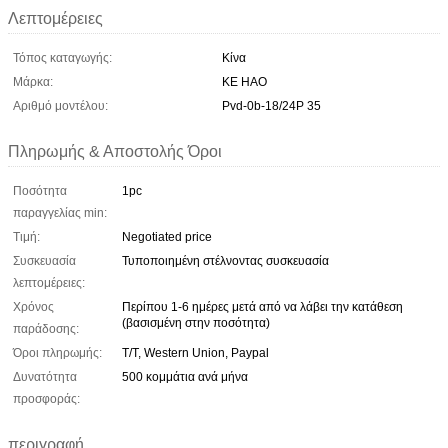
Λεπτομέρειες
Τόπος καταγωγής:
Κίνα
Μάρκα:
KE HAO
Αριθμό μοντέλου:
Pvd-0b-18/24P 35
Πληρωμής & Αποστολής Όροι
Ποσότητα
1pc
παραγγελίας min:
Τιμή:
Negotiated price
Συσκευασία
Τυποποιημένη στέλνοντας συσκευασία
λεπτομέρειες:
Χρόνος
Περίπου 1-6 ημέρες μετά από να λάβει την κατάθεση
(βασισμένη στην ποσότητα)
παράδοσης:
Όροι πληρωμής:
T/T, Western Union, Paypal
Δυνατότητα
500 κομμάτια ανά μήνα
προσφοράς:
περιγραφή