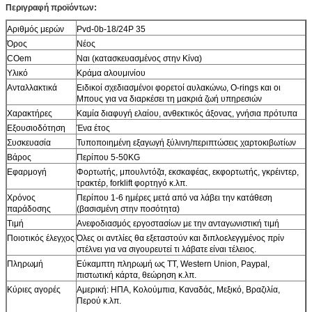
Περιγραφή προϊόντων:
Αριθμός μερών
Pvd-0b-18/24P 35
Όρος
Νέος
COem
Ναι (κατασκευασμένος στην Κίνα)
Υλικό
Κράμα αλουμινίου
Ανταλλακτικά
Ειδικοί σχεδιασμένοι φορετοί αυλακώνω, O-rings και οι
Μπους για να διαρκέσει τη μακριά ζωή υπηρεσιών
Χαρακτήρες
Καμία διαφυγή ελαίου, ανθεκτικός άξονας, γνήσια πρότυπα
Εξουσιοδότηση
Ένα έτος
Συσκευασία
Τυποποιημένη εξαγωγή ξύλινη/περιπτώσεις χαρτοκιβωτίων
Βάρος
Περίπου 5-50KG
Εφαρμογή
Φορτωτής, μπουλντόζα, εκσκαφέας, εκφορτωτής, γκρέιντερ,
τρακτέρ, forklift φορτηγό κ.λπ.
Χρόνος
Περίπου 1-6 ημέρες μετά από να λάβει την κατάθεση
παράδοσης
(βασισμένη στην ποσότητα)
Τιμή
Ανεφοδιασμός εργοστασίων με την ανταγωνιστική τιμή
Ποιοτικός έλεγχος
Όλες οι αντλίες θα εξεταστούν και διπλοελεγγμένος πρίν
στέλνει για να σιγουρευτεί τι λάβατε είναι τέλειος.
Πληρωμή
Εύκαμπτη πληρωμή ως TT, Western Union, Paypal,
πιστωτική κάρτα, θεώρηση κ.λπ.
Κύριες αγορές
Αμερική: ΗΠΑ, Κολούμπια, Καναδάς, Μεξικό, Βραζιλία,
Περού κ.λπ.