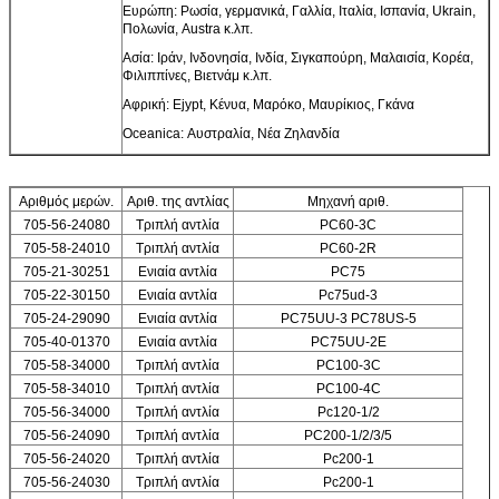
Ευρώπη: Ρωσία, γερμανικά, Γαλλία, Ιταλία, Ισπανία, Ukrain,
Πολωνία, Austra κ.λπ.
Ασία: Ιράν, Ινδονησία, Ινδία, Σιγκαπούρη, Μαλαισία, Κορέα,
Φιλιππίνες, Βιετνάμ κ.λπ.
Αφρική: Ejypt, Κένυα, Μαρόκο, Μαυρίκιος, Γκάνα
Oceanica: Αυστραλία, Νέα Ζηλανδία
Αριθμός μερών.
Αριθ. της αντλίας
Μηχανή αριθ.
705-56-24080
Τριπλή αντλία
PC60-3C
705-58-24010
Τριπλή αντλία
PC60-2R
705-21-30251
Ενιαία αντλία
PC75
705-22-30150
Ενιαία αντλία
Pc75ud-3
705-24-29090
Ενιαία αντλία
PC75UU-3 PC78US-5
705-40-01370
Ενιαία αντλία
PC75UU-2E
705-58-34000
Τριπλή αντλία
PC100-3C
705-58-34010
Τριπλή αντλία
PC100-4C
705-56-34000
Τριπλή αντλία
Pc120-1/2
705-56-24090
Τριπλή αντλία
PC200-1/2/3/5
705-56-24020
Τριπλή αντλία
Pc200-1
705-56-24030
Τριπλή αντλία
Pc200-1