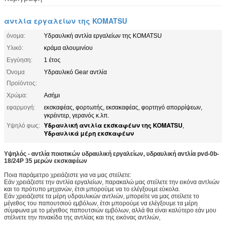
αντλία εργαλείων της KOMATSU
όνομα:
Υδραυλική αντλία εργαλείων της KOMATSU
Υλικό:
κράμα αλουμινίου
Εγγύηση:
1 έτος
Όνομα
Υδραυλικό Gear αντλία
Προϊόντος:
Χρώμα:
Ασήμι
εφαρμογή:
εκσκαφέας, φορτωτής, εκσακαφέας, φορτηγό απορρίψεων,
γκρέιντερ, γερανός κ.λπ.
Υδραυλική αντλία εκσκαφέων της KOMATSU
Υψηλό φως:
,
Υδραυλικά μέρη εκσκαφέων
Υψηλός -
αντλία
ποιοτικών
υδραυλική εργαλείων, υδραυλική αντλία pvd-0b-
18/24P 35 μερών εκσκαφέων
Ποια παράμετρο χρειάζεστε για να μας στείλετε:
Εάν χρειάζεστε την αντλία εργαλείων, παρακαλώ μας στείλετε την εικόνα αντλιών
και το πρότυπο μηχανών, έτσι μπορούμε να το ελέγξουμε εύκολα.
Εάν χρειάζεστε τα μέρη υδραυλικών αντλιών, μπορείτε να μας στείλετε το
μέγεθος του παπουτσιού εμβόλων, έτσι μπορούμε να ελέγξουμε τα μέρη
σύμφωνα με το μέγεθος παπουτσιών εμβόλων, αλλά θα είναι καλύτερο εάν μου
στέλνετε την πινακίδα της αντλίας και της εικόνας αντλιών,