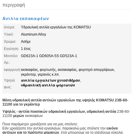
περιγραφή
Αντλία εκσακαφέων
όνομα:
Υδραυλική αντλία εργαλείων της KOMATSU
Υλικό:
Aluminum Alloy
Χρώμα:
Ασήμι
Εγγύηση:
1 έτος
Μοντέλο
GD623A-1 GD605A-5S GD523A-1
Αρ.:
εφαρμογή:
εκσκαφέας, φορτωτής, εκσακαφέας, φορτηγό απορρίψεων,
γκρέιντερ, γερανός κ.λπ.
αντλία εργαλείων χυτοσιδήρου
Υψηλό
,
υδραυλική αντλία φορτωτών
φως:
Μέση υδραυλική αντλία αντλιών εργαλείων της υψηλής KOMATSU 23B-60-
11100 για το γκρέιντερ
Υψηλός - αντλία ποιοτικών υδραυλική εργαλείων, υδραυλική αντλία
23B-60-
11100
μερών
εκσκαφέων
Ποια παράμετρο χρειάζεστε για να μας στείλετε:
Εάν χρειάζεστε την αντλία εργαλείων, παρακαλώ μας στείλετε την
εικόνα
αντλιών και το πρότυπο μηχανών
, έτσι μπορούμε να το ελέγξουμε εύκολα.