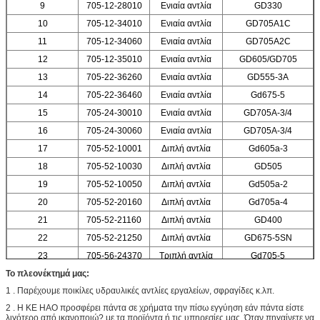
9
705-12-28010
Ενιαία αντλία
GD330
10
705-12-34010
Ενιαία αντλία
GD705A1C
11
705-12-34060
Ενιαία αντλία
GD705A2C
12
705-12-35010
Ενιαία αντλία
GD605/GD705
13
705-22-36260
Ενιαία αντλία
GD555-3A
14
705-22-36460
Ενιαία αντλία
Gd675-5
15
705-24-30010
Ενιαία αντλία
GD705A-3/4
16
705-24-30060
Ενιαία αντλία
GD705A-3/4
17
705-52-10001
Διπλή αντλία
Gd605a-3
18
705-52-10030
Διπλή αντλία
GD505
19
705-52-10050
Διπλή αντλία
Gd505a-2
20
705-52-20160
Διπλή αντλία
Gd705a-4
21
705-52-21160
Διπλή αντλία
GD400
22
705-52-21250
Διπλή αντλία
GD675-5SN
23
705-56-24370
Τριπλή αντλία
Gd705-5
Το πλεονέκτημά μας:
24
705-58-24120
Τριπλή αντλία
GD675-2C
1 . Παρέχουμε ποικίλες υδραυλικές αντλίες εργαλείων, σφραγίδες κ.λπ.
25
705-52-31220
Διπλή αντλία
Gd755-5r/gd755-3
2 . Η KE HAO προσφέρει πάντα σε χρήματα την πίσω εγγύηση εάν πάντα είστε
λιγότερο από ικανοποιώ? με τα προϊόντα ή τις υπηρεσίες μας. Όταν πηγαίνετε να