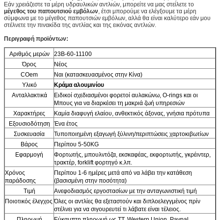
Εάν χρειάζεστε τα μέρη υδραυλικών αντλιών, μπορείτε να μας στείλετε το
μέγεθος του παπουτσιού εμβόλων
, έτσι μπορούμε να ελέγξουμε τα μέρη
σύμφωνα με το μέγεθος παπουτσιών εμβόλων, αλλά θα είναι καλύτερο εάν μου
στέλνετε την πινακίδα της αντλίας και της εικόνας αντλιών.
Περιγραφή προϊόντων:
Αριθμός μερών
23B-60-11100
Όρος
Νέος
COem
Ναι (κατασκευασμένος στην Κίνα)
Υλικό
Κράμα αλουμινίου
Ανταλλακτικά
Ειδικοί σχεδιασμένοι φορετοί αυλακώνω, O-rings και οι
Μπους για να διαρκέσει τη μακριά ζωή υπηρεσιών
Χαρακτήρες
Καμία διαφυγή ελαίου, ανθεκτικός άξονας, γνήσια πρότυπα
Εξουσιοδότηση
Ένα έτος
Συσκευασία
Τυποποιημένη εξαγωγή ξύλινη/περιπτώσεις χαρτοκιβωτίων
Βάρος
Περίπου 5-50KG
Εφαρμογή
Φορτωτής, μπουλντόζα, εκσκαφέας, εκφορτωτής, γκρέιντερ,
τρακτέρ, forklift φορτηγό κ.λπ.
Χρόνος
Περίπου 1-6 ημέρες μετά από να λάβει την κατάθεση
παράδοσης
(βασισμένη στην ποσότητα)
Τιμή
Ανεφοδιασμός εργοστασίων με την ανταγωνιστική τιμή
Ποιοτικός έλεγχος
Όλες οι αντλίες θα εξεταστούν και διπλοελεγγμένος πρίν
στέλνει για να σιγουρευτεί τι λάβατε είναι τέλειος.
Πληρωμή
Εύκαμπτη πληρωμή ως TT, Western Union, Paypal,