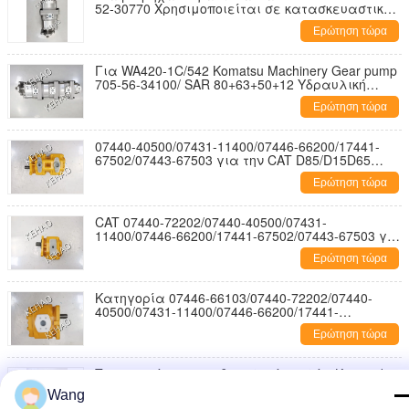
52-30770 Χρησιμοποιείται σε κατασκευαστικά
μηχανήματα Εργοστασιακή προμήθεια
Ερώτηση τώρα
υδραυλικής οδοντωτής αντλίας
Για WA420-1C/542 Komatsu Machinery Gear pump
705-56-34100/ SAR 80+63+50+12 Υδραυλική
αντλία γραναζιών 3 σταδίων Εργοστασιακή
Ερώτηση τώρα
προμήθεια
07440-40500/07431-11400/07446-66200/17441-
67502/07443-67503 για την CAT D85/D15D65
Βουλντόζες αντλίες χυτοσίδηρο υδραυλικές
Ερώτηση τώρα
μηχανές αντλίες υψηλής ροής
CAT 07440-72202/07440-40500/07431-
11400/07446-66200/17441-67502/07443-67503 για
CAT D85/D15D65 Μπουλντόζα Αντλίες
Ερώτηση τώρα
Υδραυλικών Γρανάζων από Χυτοσίδηρο Υψηλός
Ρυθμός Ροής
Κατηγορία 07446-66103/07440-72202/07440-
40500/07431-11400/07446-66200/17441-
67502/07443-67503 για την κατηγορία CAT
Ερώτηση τώρα
D85/D15D65 Βουλντόζες αντλίες χυτοσίδηρο
υδραυλικές μηχανές αντλίες υψηλής ροής
Προσαρμόστε την υδραυλική αντλία Kawasaki
67110-30550 υλικά σιδήρου και αλουμινίου
Wang
κράματος αντλία πετρελαίου μεταφοράς για