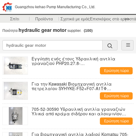
Guangzhou kehao Pump Manufacturing Co., Ltd.
Σπίτι
Προϊόντα
Σχετικά με εμάς
Επισκέψεις στο εργοστ
>>
hydraulic gear motor
Ποιότητα
supplier.
(100)
Εγγύηση ενός έτους Υδραυλική αντλία
γραναζιού PHP20.27.8-
04S5+0C+PLP20.16660002R（398-7459） Υψηλής
Ερώτηση τώρα
ποιότητας διπλή αντλία που χρησιμοποιείται
σε κατασκευαστικό εξοπλισμό
Για την Kawasaki Βιομηχανική αντλία
πετρελαίου SYHYKE-F52+F07-A1TΦ
Χρησιμοποιείται σε κατασκευαστικά
Ερώτηση τώρα
μηχανήματα Φαρμακευτική προμήθεια
Υδραυλική αντλία τροχιάς
705-52-30590 Υδραυλική αντλία γραναζιών
Υλικά από κράμα σιδήρου και αλουμινίου
Εύρος για Μηχανήματα κατασκευών
Ερώτηση τώρα
Εργοστασιακή προμήθεια Αντλία γραναζιών
Προσαρμογή
Για βιομηχανική αντλία λαδιού Komatsu 705-